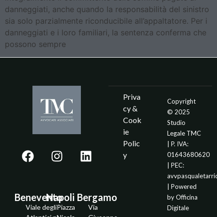
danneggiati, anche quando la responsabilità del sinistro
sia solo parzialmente riconducibile all’appaltatore. Per i
danneggiati e i loro familiari, la sentenza conferma che
possono sempre
Priva
Copyright
cy &
© 2025
Cook
Studio
ie
Legale TMC
Polic
| P. IVA:
y
01643680620
| PEC:
avvpasqualetarr
| Powered
Benevento
Napoli
Bergamo
by
Officina
Viale degli
Piazza
Via
Digitale