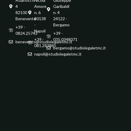
Atlantici n.
Nicola
Giuseppe
4
Amore
Garibaldi
82100 -
n. 6
n. 4
Benevento
80138
24122 -
-
Bergamo
+39 -
Napoli
0824.25743
+39 -
+39 -
035.0348071
benevento@studiolegaletmc.it
081.283885
bergamo@studiolegaletmc.it
napoli@studiolegaletmc.it