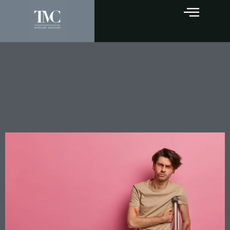
Lavori stradali e incidenti:
chi risponde quando la
strada resta aperta al
traffico?