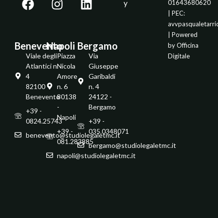
y
01643680620
| PEC:
avvpasqualetarr
| Powered
Benevento
Napoli
Bergamo
by
Officina
Viale degli
Piazza
Via
Digitale
Atlantici n.
Nicola
Giuseppe
4
Amore
Garibaldi
82100 -
n. 6
n. 4
Benevento
80138
24122 -
-
Bergamo
+39 -
Napoli
0824.25743
+39 -
+39 -
035.0348071
benevento@studiolegaletmc.it
081.283885
bergamo@studiolegaletmc.it
napoli@studiolegaletmc.it