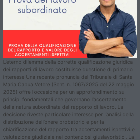
L’eterno dilemma della corretta qualificazione giuridica
dei rapporti di lavoro costituisce questione di primario
interesse Una recente pronuncia del Tribunale di Santa
Maria Capua Vetere (Sent. n. 1067/2025 del 22 maggio
2025) offre l’occasione per un approfondimento sui
principi fondamentali che governano l’accertamento
della natura subordinata del rapporto di lavoro. La
decisione riveste particolare interesse per l’analisi della
distribuzione dell’onere probatorio e per la
chiarificazione del rapporto tra accertamenti ispettivi e
valutazione giudiziale nei contenziosi giuslavoristici. La