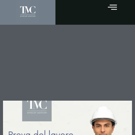
L’onere della prova nella
qualificazione del rapporto
di lavoro subordinato:
principi consolidati e limiti
degli accertamenti
amministrativi