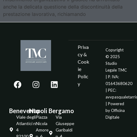
anche la delicata questione della discontinuità della
prestazione lavorativa, richiamando
Priva
Copyright
cy &
© 2025
Cook
Studio
ie
Legale TMC
Polic
| P. IVA:
y
01643680620
| PEC:
avvpasqualetarr
| Powered
Benevento
Napoli
Bergamo
by
Officina
Viale degli
Piazza
Via
Digitale
Atlantici n.
Nicola
Giuseppe
4
Amore
Garibaldi
82100 -
n. 6
n. 4