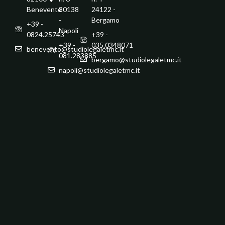
Benevento
80138
24122 -
-
Bergamo
+39 -
Napoli
0824.25743
+39 -
+39 -
035.0348071
benevento@studiolegaletmc.it
081.283885
bergamo@studiolegaletmc.it
napoli@studiolegaletmc.it