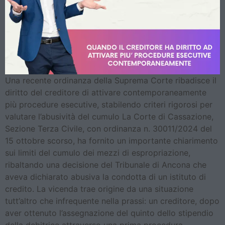
Una recente ordinanza della Suprema Corte ribadisce il
diritto del creditore di attivare contemporaneamente
più procedure esecutive, stabilendo criteri rigorosi per
valutare l’abusività del cumulo La Corte di Cassazione,
Sezione Terza Civile, con ordinanza n. 30011/2024 del
15 ottobre scorso, ha fornito un importante chiarimento
sui limiti del cumulo dei mezzi di espropriazione,
ribaltando una decisione del Tribunale di Ancona che
aveva dichiarato abusiva la condotta di un istituto di
credito. La vicenda trae origine da una situazione
tutt’altro che infrequente nella prassi: un creditore, dopo
aver ottenuto l’assegnazione del quinto dello stipendio