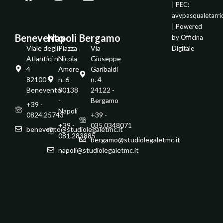
| PEC:
avvpasqualetarr
| Powered
Benevento
Napoli
Bergamo
by
Officina
Viale degli
Piazza
Via
Digitale
Atlantici n.
Nicola
Giuseppe
4
Amore
Garibaldi
82100 -
n. 6
n. 4
Benevento
80138
24122 -
-
Bergamo
+39 -
Napoli
0824.25743
+39 -
+39 -
035.0348071
benevento@studiolegaletmc.it
081.283885
bergamo@studiolegaletmc.it
napoli@studiolegaletmc.it