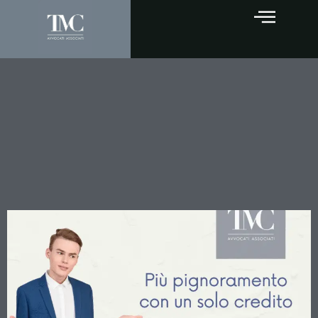
Il Creditore Può Sempre
Cumulare le Azioni
Esecutive: La Cassazione
Chiarisce i Limiti dell’Art.
483 c.p.c.