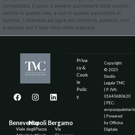
consolidata, il socio è sempre successore della società
estinta in quanto tale, e non in quanto percettore di
somme. L’interesse ad agire del creditore, peraltro, non
è escluso per il solo fatto della mancata
Priva
Copyright
cy &
© 2025
Cook
Studio
ie
Legale TMC
Polic
| P. IVA:
y
01643680620
| PEC:
avvpasqualetarr
| Powered
Benevento
Napoli
Bergamo
by
Officina
Viale degli
Piazza
Via
Digitale