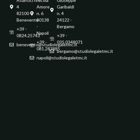
Atlantici n.
Nicola
Giuseppe
4
Amore
Garibaldi
82100 -
n. 6
n. 4
Benevento
80138
24122 -
-
Bergamo
+39 -
Napoli
0824.25743
+39 -
+39 -
035.0348071
benevento@studiolegaletmc.it
081.283885
bergamo@studiolegaletmc.it
napoli@studiolegaletmc.it