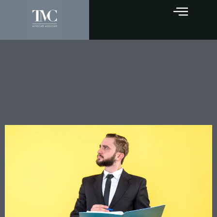
Società cancellata dal
registro imprese: i soci
rispondono sempre dei
debiti?