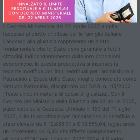
Il Decreto Ministeriale del 22 aprile 2025 amplia
l’accesso al diritto di difesa per le famiglie italiane
L’accesso alla giustizia rappresenta un diritto
fondamentale che lo Stato deve garantire a tutti i
cittadini, indipendentemente dalle loro condizioni
economiche. In questa prospettiva si inserisce la
recente modifica dei limiti reddituali per l’ammissione al
Patrocinio a Spese dello Stato, meglio conosciuto come
Gratuito Patrocinio, disciplinato dal D.P.R. n. 115/2002
(Testo unico in materia di spese di giustizia). Con il
Decreto del Ministero della Giustizia del 22 aprile 2025,
pubblicato sulla Gazzetta Ufficiale n. 159 dell’11 luglio
2025, il limite reddituale per l’ammissione al beneficio è
stato elevato da € 12.838,01 a € 13.659,64, registrando
un incremento del 6,4% che riflette l’adeguamento
all’indice ISTAT per il biennio 2022-2024. Il Quadro