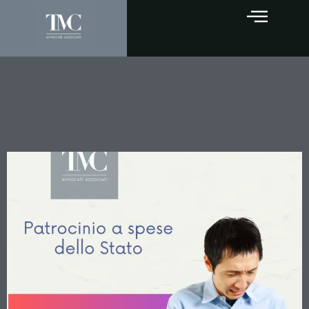
Gratuito Patrocinio:
Innalzato il Limite
Reddituale a € 13.659,64