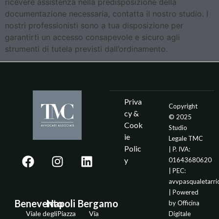
ricevere assistenza nella predisposizione della
documentazione necessaria, contatta il nostro studio. I
nostri professionisti sono a tua disposizione per
garantirti un accesso consapevole e sicuro agli
strumenti di tutela previsti dall’ordinamento.
Priva
Copyright
cy &
© 2025
Cook
Studio
ie
Legale TMC
Polic
| P. IVA:
y
01643680620
| PEC:
avvpasqualetarr
| Powered
Benevento
Napoli
Bergamo
by
Officina
Viale degli
Piazza
Via
Digitale