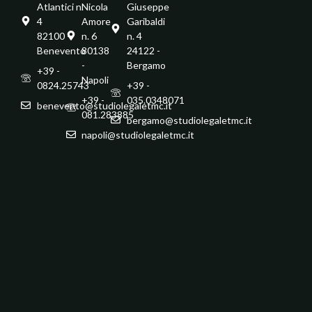
Atlantici n.
Nicola
Giuseppe
4
Amore
Garibaldi
82100 -
n. 6
n. 4
Benevento
80138
24122 -
-
Bergamo
+39 -
Napoli
0824.25743
+39 -
+39 -
035.0348071
benevento@studiolegaletmc.it
081.283885
bergamo@studiolegaletmc.it
napoli@studiolegaletmc.it