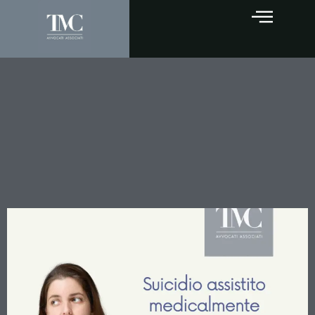
Suicidio Medicalmente
Assistito: la Corte
Costituzionale si Pronuncia
sui Limiti dell’Intervento del
Terzo