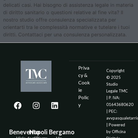
delicati casi. Hai bisogno di assistenza legale in materia
di diritto sanitario o questioni relative al fine vita? Il
nostro studio offre consulenza specializzata per
orientarti tra le complessità normative e tutelare i tuoi
diritti. Contattaci per una consulenza personalizzata.
Priva
Copyright
cy &
© 2025
Cook
Studio
ie
Legale TMC
Polic
| P. IVA:
y
01643680620
| PEC:
avvpasqualetarr
| Powered
Benevento
Napoli
Bergamo
by
Officina