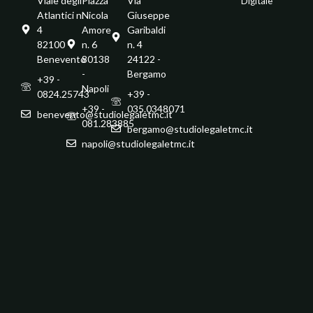
Viale degli
Piazza
Via
Digitale
Atlantici n.
Nicola
Giuseppe
4
Amore
Garibaldi
82100 -
n. 6
n. 4
Benevento
80138
24122 -
-
Bergamo
+39 -
Napoli
0824.25743
+39 -
+39 -
035.0348071
benevento@studiolegaletmc.it
081.283885
bergamo@studiolegaletmc.it
napoli@studiolegaletmc.it