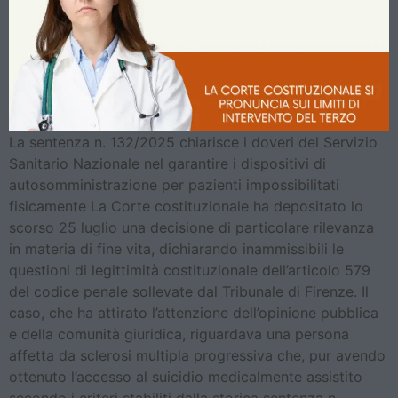
La sentenza n. 132/2025 chiarisce i doveri del Servizio
Sanitario Nazionale nel garantire i dispositivi di
autosomministrazione per pazienti impossibilitati
fisicamente La Corte costituzionale ha depositato lo
scorso 25 luglio una decisione di particolare rilevanza
in materia di fine vita, dichiarando inammissibili le
questioni di legittimità costituzionale dell’articolo 579
del codice penale sollevate dal Tribunale di Firenze. Il
caso, che ha attirato l’attenzione dell’opinione pubblica
e della comunità giuridica, riguardava una persona
affetta da sclerosi multipla progressiva che, pur avendo
ottenuto l’accesso al suicidio medicalmente assistito