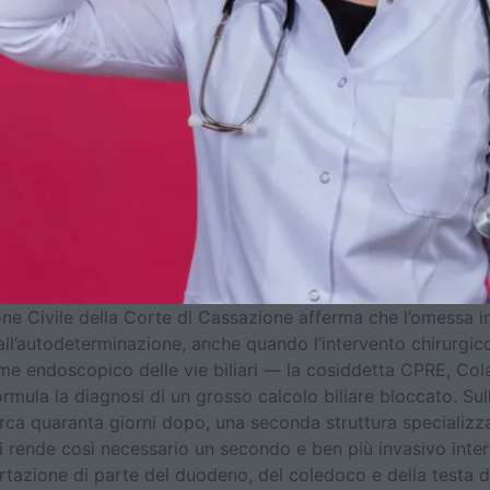
ne Civile della Corte di Cassazione afferma che l’omessa in
 all’autodeterminazione, anche quando l’intervento chirurg
me endoscopico delle vie biliari — la cosiddetta CPRE, Co
rmula la diagnosi di un grosso calcolo biliare bloccato. Sul
irca quaranta giorni dopo, una seconda struttura specializza
 Si rende così necessario un secondo e ben più invasivo int
ione di parte del duodeno, del coledoco e della testa de