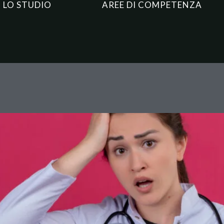
LO STUDIO
AREE DI COMPETENZA
nsenso informato: la Cassazion
e dove curarsi