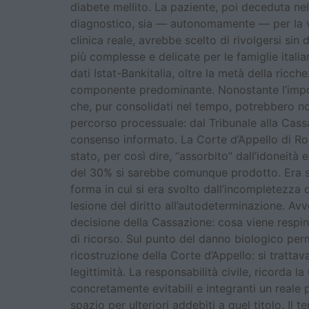
diabete mellito. La paziente, poi deceduta nel
diagnostico, sia — autonomamente — per la vio
clinica reale, avrebbe scelto di rivolgersi sin
più complesse e delicate per le famiglie ital
dati Istat-Bankitalia, oltre la metà della ricch
componente predominante. Nonostante l’import
che, pur consolidati nel tempo, potrebbero no
percorso processuale: dal Tribunale alla Cass
consenso informato. La Corte d’Appello di Ro
stato, per così dire, “assorbito” dall’idoneità
del 30% si sarebbe comunque prodotto. Era sta
forma in cui si era svolto dall’incompletezza d
lesione del diritto all’autodeterminazione. Av
decisione della Cassazione: cosa viene respin
di ricorso. Sul punto del danno biologico per
ricostruzione della Corte d’Appello: si tratta
legittimità. La responsabilità civile, ricord
concretamente evitabili e integranti un reale
spazio per ulteriori addebiti a quel titolo. Il