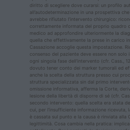
diritto di scegliere dove curarsi: un profilo 
all’autodeterminazione in una prospettiva che
avrebbe rifiutato l’intervento chirurgico: ric
correttamente informata del proprio quadro cl
medico ad approfondire ulteriormente la diagn
quella che effettivamente la prese in carico 
Cassazione accoglie questa impostazione. Ric
consenso del paziente deve essere non solo in
ogni singola fase dell’intervento (cfr. Cass.
dovuto tener conto dei marker tumorali ed eff
anche la scelta della struttura presso cui pro
struttura specializzata sin dal primo interve
omissione informativa, afferma la Corte, deri
lesione della libertà di disporre di sé (cfr. 
secondo intervento: quella scelta era stata d
cui, per l’insufficiente informazione ricevuta
è cassata sul punto e la causa è rinviata alla
legittimità. Cosa cambia nella pratica: implic