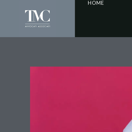
HOME
Errore diagnostico e co
del paziente a sceglier