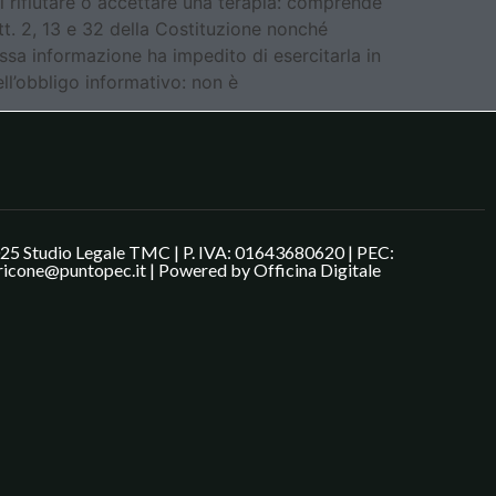
el rifiutare o accettare una terapia: comprende
tt. 2, 13 e 32 della Costituzione nonché
essa informazione ha impedito di esercitarla in
ll’obbligo informativo: non è
25 Studio Legale TMC | P. IVA: 01643680620 | PEC:
ricone@puntopec.it | Powered by
Officina Digitale