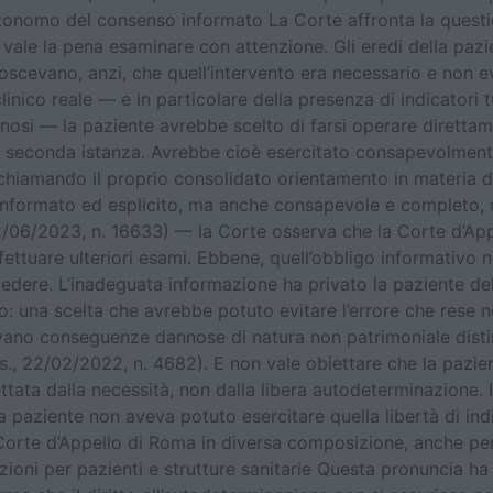
autonomo del consenso informato La Corte affronta la questio
 vale la pena esaminare con attenzione. Gli eredi della paz
onoscevano, anzi, che quell’intervento era necessario e non 
inico reale — e in particolare della presenza di indicatori 
osi — la paziente avrebbe scelto di farsi operare direttame
in seconda istanza. Avrebbe cioè esercitato consapevolmente 
hiamando il proprio consolidato orientamento in materia 
formato ed esplicito, ma anche consapevole e completo, dov
, 12/06/2023, n. 16633) — la Corte osserva che la Corte d’A
ettuare ulteriori esami. Ebbene, quell’obbligo informativo n
cedere. L’inadeguata informazione ha privato la paziente del
nto: una scelta che avrebbe potuto evitare l’errore che rese
vano conseguenze dannose di natura non patrimoniale distinte
Cass., 22/02/2022, n. 4682). E non vale obiettare che la pazi
ettata dalla necessità, non dalla libera autodeterminazione
, la paziente non aveva potuto esercitare quella libertà di i
 Corte d’Appello di Roma in diversa composizione, anche per 
azioni per pazienti e strutture sanitarie Questa pronuncia h