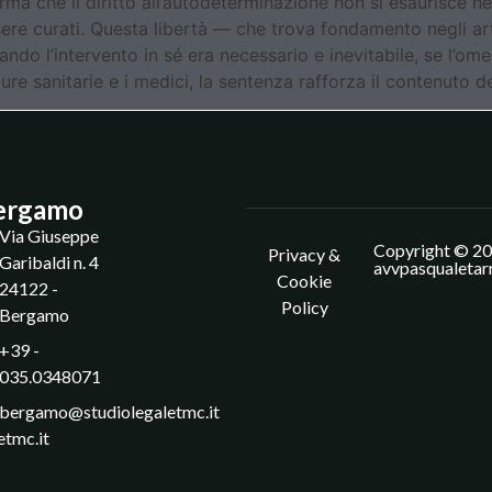
erma che il diritto all’autodeterminazione non si esaurisce n
sere curati. Questa libertà — che trova fondamento negli ar
ando l’intervento in sé era necessario e inevitabile, se l’om
e sanitarie e i medici, la sentenza rafforza il contenuto de
ergamo
Via Giuseppe
Copyright © 20
Privacy &
Garibaldi n. 4
avvpasqualetar
Cookie
24122 -
Policy
Bergamo
+39 -
035.0348071
bergamo@studiolegaletmc.it
etmc.it