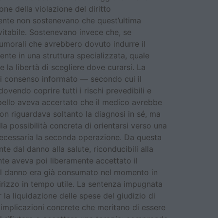
ne della violazione del diritto
iente non sostenevano che quest’ultima
evitabile. Sostenevano invece che, se
tumorali che avrebbero dovuto indurre il
nte in una struttura specializzata, quale
la libertà di scegliere dove curarsi. La
di consenso informato — secondo cui il
endo coprire tutti i rischi prevedibili e
ppello aveva accertato che il medico avrebbe
on riguardava soltanto la diagnosi in sé, ma
la possibilità concreta di orientarsi verso una
 necessaria la seconda operazione. Da questa
 dal danno alla salute, riconducibili alla
ente aveva poi liberamente accettato il
. Il danno era già consumato nel momento in
ndirizzo in tempo utile. La sentenza impugnata
la liquidazione delle spese del giudizio di
a implicazioni concrete che meritano di essere