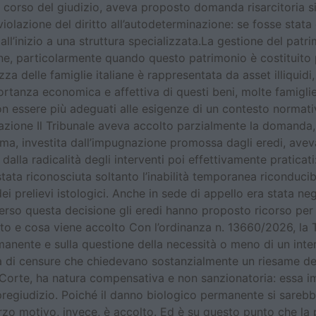
 corso del giudizio, aveva proposto domanda risarcitoria sia
lazione del diritto all’autodeterminazione: se fosse stata
 dall’inizio a una struttura specializzata.La gestione del pat
iane, particolarmente quando questo patrimonio è costituit
ezza delle famiglie italiane è rappresentata da asset illiquid
anza economica e affettiva di questi beni, molte famiglie
n essere più adeguati alle esigenze di un contesto normativo
azione Il Tribunale aveva accolto parzialmente la domanda, 
ma, investita dall’impugnazione promossa dagli eredi, avev
 e dalla radicalità degli interventi poi effettivamente pratic
ta riconosciuta soltanto l’inabilità temporanea riconducibi
ei prelievi istologici. Anche in sede di appello era stata n
verso questa decisione gli eredi hanno proposto ricorso per
to e cosa viene accolto Con l’ordinanza n. 13660/2026, la Te
manente e sulla questione della necessità o meno di un int
va di censure che chiedevano sostanzialmente un riesame del 
a la Corte, ha natura compensativa e non sanzionatoria: essa
 pregiudizio. Poiché il danno biologico permanente si sareb
 terzo motivo, invece, è accolto. Ed è su questo punto che la