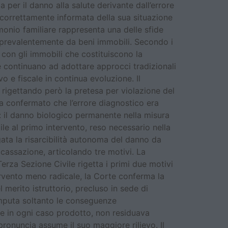
 per il danno alla salute derivante dall’errore
 correttamente informata della sua situazione
rimonio familiare rappresenta una delle sfide
o prevalentemente da beni immobili. Secondo i
i, con gli immobili che costituiscono la
 continuano ad adottare approcci tradizionali
 e fiscale in continua evoluzione. Il
rigettando però la pretesa per violazione del
a confermato che l’errore diagnostico era
ati: il danno biologico permanente nella misura
le al primo intervento, reso necessario nella
egata la risarcibilità autonoma del danno da
 cassazione, articolando tre motivi. La
rza Sezione Civile rigetta i primi due motivi
ervento meno radicale, la Corte conferma la
merito istruttorio, precluso in sede di
 imputa soltanto le conseguenze
be in ogni caso prodotto, non residuava
 pronuncia assume il suo maggiore rilievo. Il