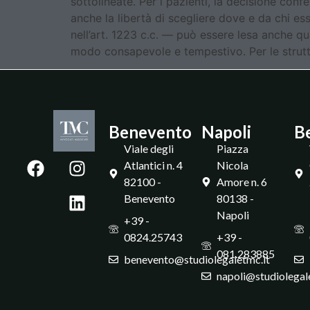
sottolineate. Per i pazienti, la decisione conf
anche la libertà di scegliere dove e da chi es
nell’art. 1223 c.c. — può essere lesa anche qu
modo consapevole e tempestivo. Per le struttur
Benevento
Napoli
B
Viale degli
Piazza
Atlantici n. 4
Nicola
82100 -
Amore n. 6
Benevento
80138 -
Napoli
+39 -
0824.25743
+39 -
081.283885
benevento@studiolegaletmc.it
napoli@studiolegal