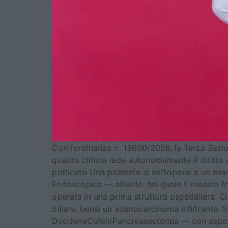
Con l’ordinanza n. 13660/2026, la Terza Sezio
quadro clinico lede autonomamente il diritto
praticato Una paziente si sottopone a un esa
Endoscopica — all’esito del quale il medico fo
operata in una prima struttura ospedaliera. C
biliare, bensì un adenocarcinoma infiltrante.
DuodenoCefaloPancreasectomia — con asportaz