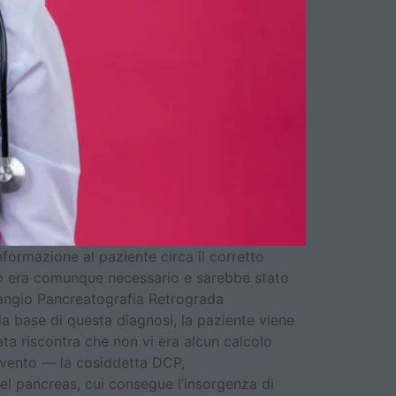
formazione al paziente circa il corretto
ico era comunque necessario e sarebbe stato
langio Pancreatografia Retrograda
la base di questa diagnosi, la paziente viene
ta riscontra che non vi era alcun calcolo
ervento — la cosiddetta DCP,
l pancreas, cui consegue l’insorgenza di