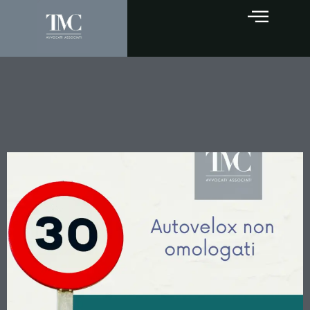
Autovelox non omologati: la
Cassazione conferma
l’illegittimità delle multe