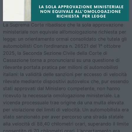
La Suprema Corte ribadisce che la sola approvazione
ministeriale non equivale all’omologazione richiesta per
legge: un orientamento ormai consolidato che tutela gli
automobilisti Con l’ordinanza n. 26521 del 1° ottobre
2025, la Seconda Sezione Civile della Corte di
Cassazione torna a pronunciarsi su una questione di
rilevante portata pratica per milioni di automobilisti
italiani: la validità delle sanzioni per eccesso di velocità
rilevate mediante dispositivi autovelox che, pur essendo
stati approvati dal Ministero competente, non hanno
ricevuto la necessaria omologazione ministeriale. La
vicenda processuale trae origine da una multa elevata
per violazione dei limiti di velocità. Un automobilista era
stato sanzionato per aver percorso una strada statale
alla velocità di 88,40 chilometri orari, superando il limite
consentito di 70 chilometri orari. L’accertamento era