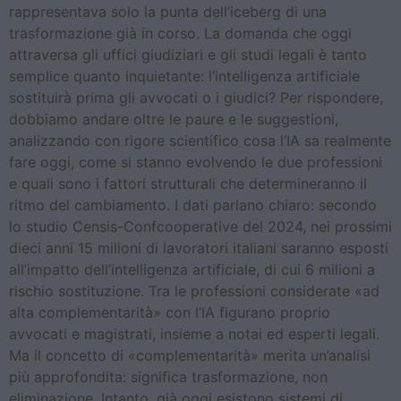
rappresentava solo la punta dell’iceberg di una
trasformazione già in corso. La domanda che oggi
attraversa gli uffici giudiziari e gli studi legali è tanto
semplice quanto inquietante: l’intelligenza artificiale
sostituirà prima gli avvocati o i giudici? Per rispondere,
dobbiamo andare oltre le paure e le suggestioni,
analizzando con rigore scientifico cosa l’IA sa realmente
fare oggi, come si stanno evolvendo le due professioni
e quali sono i fattori strutturali che determineranno il
ritmo del cambiamento. I dati parlano chiaro: secondo
lo studio Censis-Confcooperative del 2024, nei prossimi
dieci anni 15 milioni di lavoratori italiani saranno esposti
all’impatto dell’intelligenza artificiale, di cui 6 milioni a
rischio sostituzione. Tra le professioni considerate «ad
alta complementarità» con l’IA figurano proprio
avvocati e magistrati, insieme a notai ed esperti legali.
Ma il concetto di «complementarità» merita un’analisi
più approfondita: significa trasformazione, non
eliminazione. Intanto, già oggi esistono sistemi di