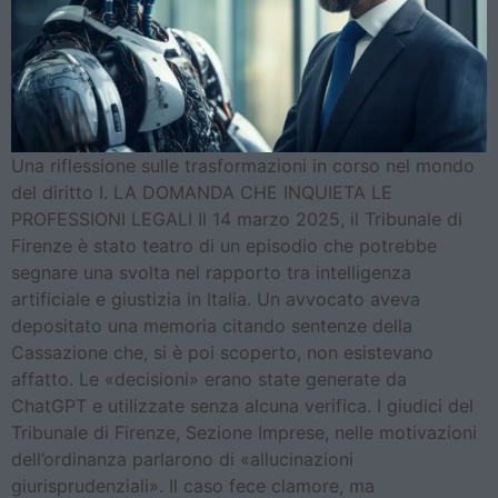
Una riflessione sulle trasformazioni in corso nel mondo
del diritto I. LA DOMANDA CHE INQUIETA LE
PROFESSIONI LEGALI Il 14 marzo 2025, il Tribunale di
Firenze è stato teatro di un episodio che potrebbe
segnare una svolta nel rapporto tra intelligenza
artificiale e giustizia in Italia. Un avvocato aveva
depositato una memoria citando sentenze della
Cassazione che, si è poi scoperto, non esistevano
affatto. Le «decisioni» erano state generate da
ChatGPT e utilizzate senza alcuna verifica. I giudici del
Tribunale di Firenze, Sezione Imprese, nelle motivazioni
dell’ordinanza parlarono di «allucinazioni
giurisprudenziali». Il caso fece clamore, ma