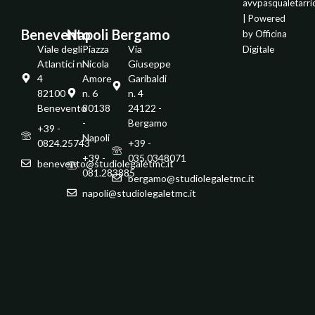
avvpasqualetarr
| Powered
Benevento
Napoli
Bergamo
by
Officina
Viale degli
Piazza
Via
Digitale
Atlantici n.
Nicola
Giuseppe
4
Amore
Garibaldi
82100 -
n. 6
n. 4
Benevento
80138
24122 -
-
Bergamo
+39 -
Napoli
0824.25743
+39 -
+39 -
035.0348071
benevento@studiolegaletmc.it
081.283885
bergamo@studiolegaletmc.it
napoli@studiolegaletmc.it