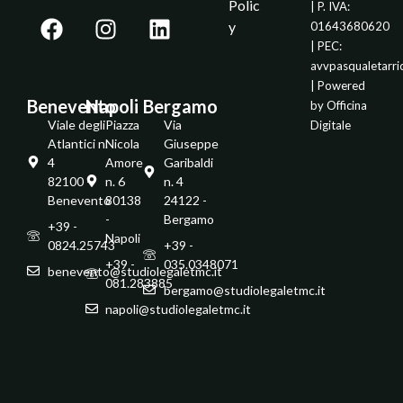
Polic
| P. IVA:
y
01643680620
| PEC:
avvpasqualetarr
| Powered
Benevento
Napoli
Bergamo
by
Officina
Viale degli
Piazza
Via
Digitale
Atlantici n.
Nicola
Giuseppe
4
Amore
Garibaldi
82100 -
n. 6
n. 4
Benevento
80138
24122 -
-
Bergamo
+39 -
Napoli
0824.25743
+39 -
+39 -
035.0348071
benevento@studiolegaletmc.it
081.283885
bergamo@studiolegaletmc.it
napoli@studiolegaletmc.it