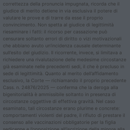
correttezza della pronuncia impugnata, ricorda che il
giudice di merito detiene in via esclusiva il potere di
valutare le prove e di trarre da esse il proprio
convincimento. Non spetta al giudice di legittimità
riesaminare i fatti: il ricorso per cassazione può
censurare soltanto errori di diritto o vizi motivazionali
che abbiano avuto un’incidenza causale determinante
sull’esito del giudizio. Il ricorrente, invece, si limitava a
richiedere una rivalutazione delle medesime circostanze
già esaminate nelle precedenti sedi, il che è precluso in
sede di legittimità. Quanto al merito dell’affidamento
esclusivo, la Corte — richiamando il proprio precedente
Cass. n. 24876/2025 — conferma che la deroga alla
bigenitorialità è ammissibile soltanto in presenza di
circostanze oggettive di effettiva gravità. Nel caso
esaminato, tali circostanze erano plurime e concrete:
comportamenti violenti del padre, il rifiuto di prestare il
consenso alle vaccinazioni obbligatorie per la figlia
sedicenne e l’opposizione all’iscrizione della minore alla