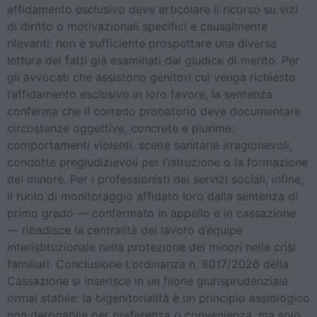
affidamento esclusivo deve articolare il ricorso su vizi
di diritto o motivazionali specifici e causalmente
rilevanti: non è sufficiente prospettare una diversa
lettura dei fatti già esaminati dal giudice di merito. Per
gli avvocati che assistono genitori cui venga richiesto
l’affidamento esclusivo in loro favore, la sentenza
conferma che il corredo probatorio deve documentare
circostanze oggettive, concrete e plurime:
comportamenti violenti, scelte sanitarie irragionevoli,
condotte pregiudizievoli per l’istruzione o la formazione
del minore. Per i professionisti dei servizi sociali, infine,
il ruolo di monitoraggio affidato loro dalla sentenza di
primo grado — confermato in appello e in cassazione
— ribadisce la centralità del lavoro d’équipe
interistituzionale nella protezione dei minori nelle crisi
familiari. Conclusione L’ordinanza n. 8017/2026 della
Cassazione si inserisce in un filone giurisprudenziale
ormai stabile: la bigenitorialità è un principio assiologico
non derogabile per preferenza o convenienza, ma solo