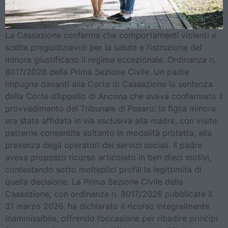
La Cassazione conferma che comportamenti violenti e
scelte pregiudizievoli per la salute e l’istruzione del
minore giustificano il regime eccezionale. Ordinanza n.
8017/2026 della Prima Sezione Civile. Un padre
impugna davanti alla Corte di Cassazione la sentenza
della Corte d’Appello di Ancona che aveva confermato il
provvedimento del Tribunale di Pesaro: la figlia minore
era stata affidata in via esclusiva alla madre, con visite
patterne consentite soltanto in modalità protetta, alla
presenza degli operatori dei servizi sociali. Il padre
aveva proposto ricorso articolato in ben dieci motivi,
contestando sotto molteplici profili la legittimità di
quella decisione. La Prima Sezione Civile della
Cassazione, con ordinanza n. 8017/2026 pubblicata il
31 marzo 2026, ha dichiarato il ricorso integralmente
inammissibile, offrendo l’occasione per ribadire principi