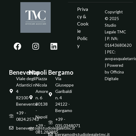
Priva
Copyright
cy &
© 2025
Cook
Studio
ie
Legale TMC
Polic
| P. IVA:
y
01643680620
| PEC:
avvpasqualetarr
| Powered
Benevento
Napoli
Bergamo
by
Officina
Viale degli
Piazza
Via
Digitale
Atlantici n.
Nicola
Giuseppe
4
Amore
Garibaldi
82100 -
n. 6
n. 4
Benevento
80138
24122 -
-
Bergamo
+39 -
Napoli
0824.25743
+39 -
+39 -
035.0348071
benevento@studiolegaletmc.it
081.283885
bergamo@studiolegaletmc.it