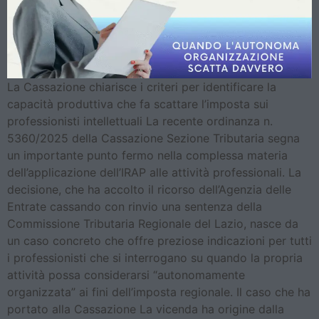
La Cassazione chiarisce i criteri per identificare la
capacità produttiva che fa scattare l’imposta sui
professionisti intellettuali La recente ordinanza n.
5360/2025 della Cassazione Sezione Tributaria segna
un importante punto fermo nella complessa materia
dell’applicazione dell’IRAP alle attività professionali. La
decisione, che ha accolto il ricorso dell’Agenzia delle
Entrate cassando con rinvio una sentenza della
Commissione Tributaria Regionale del Lazio, nasce da
un caso concreto che offre preziose indicazioni per tutti
i professionisti che si interrogano su quando la propria
attività possa considerarsi “autonomamente
organizzata” ai fini dell’imposta regionale. Il caso che ha
portato alla Cassazione La vicenda ha origine dalla