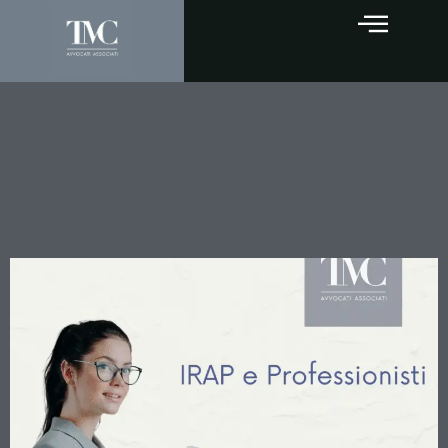
IRAP e Professionisti:
Quando l’Autonoma
Organizzazione Scatta
Davvero