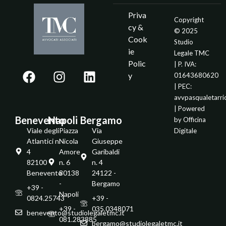
Priva
Copyright
cy &
© 2025
Cook
Studio
ie
Legale TMC
Polic
| P. IVA:
y
01643680620
| PEC:
avvpasqualetarr
| Powered
Benevento
Napoli
Bergamo
by
Officina
Viale degli
Piazza
Via
Digitale
Atlantici n.
Nicola
Giuseppe
4
Amore
Garibaldi
82100 -
n. 6
n. 4
Benevento
80138
24122 -
-
Bergamo
+39 -
Napoli
0824.25743
+39 -
+39 -
035.0348071
benevento@studiolegaletmc.it
081.283885
bergamo@studiolegaletmc.it