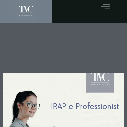
IRAP e Professionisti:
Quando l’Autonoma
Organizzazione Scatta
Davvero