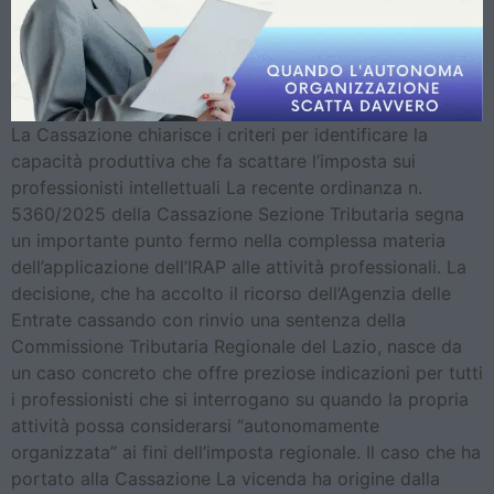
La Cassazione chiarisce i criteri per identificare la
capacità produttiva che fa scattare l’imposta sui
professionisti intellettuali La recente ordinanza n.
5360/2025 della Cassazione Sezione Tributaria segna
un importante punto fermo nella complessa materia
dell’applicazione dell’IRAP alle attività professionali. La
decisione, che ha accolto il ricorso dell’Agenzia delle
Entrate cassando con rinvio una sentenza della
Commissione Tributaria Regionale del Lazio, nasce da
un caso concreto che offre preziose indicazioni per tutti
i professionisti che si interrogano su quando la propria
attività possa considerarsi “autonomamente
organizzata” ai fini dell’imposta regionale. Il caso che ha
portato alla Cassazione La vicenda ha origine dalla