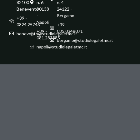
82100 -
n. 6
n. 4
Benevento
80138
24122 -
-
Bergamo
+39 -
Napoli
0824.25743
+39 -
+39 -
035.0348071
benevento@studiolegaletmc.it
081.283885
bergamo@studiolegaletmc.it
napoli@studiolegaletmc.it