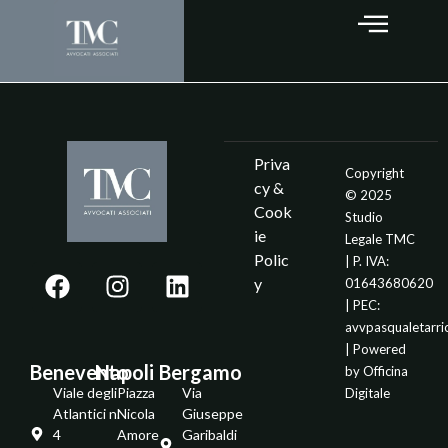
Priva
Copyright
cy &
© 2025
Cook
Studio
ie
Legale TMC
Polic
| P. IVA:
y
01643680620
| PEC:
avvpasqualetarr
| Powered
Benevento
Napoli
Bergamo
by
Officina
Viale degli
Piazza
Via
Digitale
Atlantici n.
Nicola
Giuseppe
4
Amore
Garibaldi