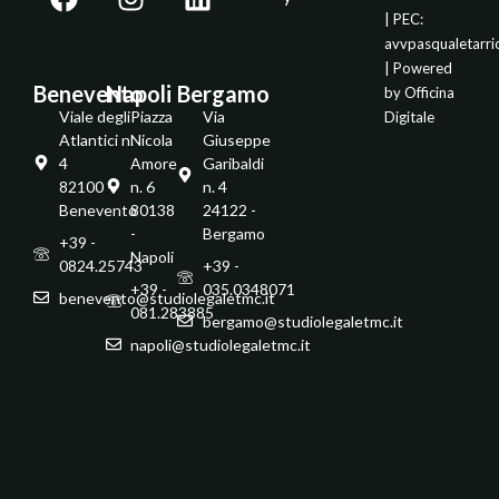
| PEC:
avvpasqualetarr
| Powered
Benevento
Napoli
Bergamo
by
Officina
Viale degli
Piazza
Via
Digitale
Atlantici n.
Nicola
Giuseppe
4
Amore
Garibaldi
82100 -
n. 6
n. 4
Benevento
80138
24122 -
-
Bergamo
+39 -
Napoli
0824.25743
+39 -
+39 -
035.0348071
benevento@studiolegaletmc.it
081.283885
bergamo@studiolegaletmc.it
napoli@studiolegaletmc.it