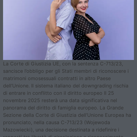
La Corte di Giustizia UE, con la sentenza C-713/23,
sancisce l’obbligo per gli Stati membri di riconoscere i
matrimoni omosessuali contratti in altro Paese
dell’Unione. Il sistema italiano del downgrading rischia
di entrare in conflitto con il diritto europeo Il 25
novembre 2025 resterà una data significativa nel
panorama del diritto di famiglia europeo. La Grande
Sezione della Corte di Giustizia dell’Unione Europea ha
pronunciato, nella causa C-713/23 (Wojewoda
Mazowiecki), una decisione destinata a ridefinire i
rapporti tra libertà di circolazione e riconoscimento