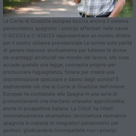
La Corte di Giustizia europea boccia ancora il sistema
pensionistico spagnolo: i principi affermati nelle cause
C-623/23 e C-626/23 rappresentano un monito diretto
per il nostro sistema previdenziale Le norme sulla parità
di genere nascono storicamente per tutelare le donne
da svantaggi strutturali nel mondo del lavoro. Ma cosa
accade quando una legge, concepita proprio per
promuovere l’uguaglianza, finisce per creare una
discriminazione speculare a danno degli uomini? È
esattamente ciò che la Corte di Giustizia dell’Unione
Europea ha contestato alla Spagna in una serie di
pronunciamenti che meritano un’analisi approfondita,
anche in prospettiva italiana. La CGUE ha infatti
sistematicamente smantellato l’architettura normativa
spagnola in materia di integratori pensionistici per
genitori, giudicandola incompatibile con i principi