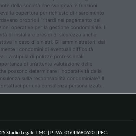
ante della società che svolgeva le funzioni
eva la copertura per richieste di risarcimento
rdavano proprio i “ritardi nel pagamento dei
zioni operative per la gestione condominiale. I
tà di installare presidi di sicurezza anche
va in caso di sinistri. Gli amministratori, dal
ente i condomini di eventuali difficoltà
. La stipula di polizze professionali
importanza di un’attenta valutazione delle
 che possono determinare l’inoperatività della
nsulenza sulla responsabilità condominiale? Il
 Contattaci per una consulenza personalizzata.
25 Studio Legale TMC | P. IVA: 01643680620 | PEC: