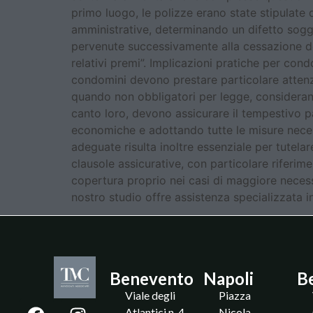
primo luogo, le polizze erano state stipulate 
amministrative, determinando un difetto sogge
pervenute successivamente alla cessazione del
relativi premi”. Implicazioni pratiche per con
condomini devono prestare particolare attenzio
quando non obbligatori per legge, considerando
canto loro, devono assicurare il tempestivo 
economiche e adottando tutte le misure necessa
adeguate risulta inoltre essenziale per tutela
clausole assicurative, con particolare riferim
copertura proprio nei casi di maggiore necess
nostro studio offre assistenza specializzata 
Benevento
Napoli
B
Viale degli
Piazza
Atlantici n. 4
Nicola