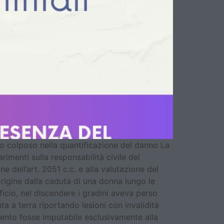
so colposo nella quantificazione del danno La
rimenti sulla responsabilità civile del
e dell’art. 2051 c.c. e alla valutazione del
origine dalla caduta di una donna lungo le
ficio, nel discendere i gradini aveva perso
a a terra riportando lesioni con invalidità
vento fosse imputabile esclusivamente alla