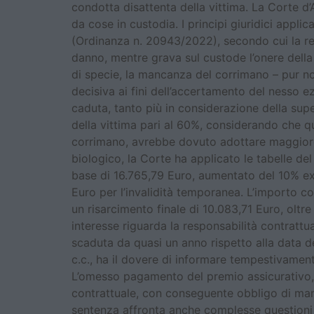
condotta disattenta della vittima. La Corte d’
da cose in custodia. I principi giuridici appl
(Ordinanza n. 20943/2022), secondo cui la resp
danno, mentre grava sul custode l’onere della 
di specie, la mancanza del corrimano – pur non
decisiva ai fini dell’accertamento del nesso e
caduta, tanto più in considerazione della super
della vittima pari al 60%, considerando che qu
corrimano, avrebbe dovuto adottare maggiore d
biologico, la Corte ha applicato le tabelle d
base di 16.765,79 Euro, aumentato del 10% ex 
Euro per l’invalidità temporanea. L’importo 
un risarcimento finale di 10.083,71 Euro, oltr
interesse riguarda la responsabilità contratt
scaduta da quasi un anno rispetto alla data de
c.c., ha il dovere di informare tempestivament
L’omesso pagamento del premio assicurativo, 
contrattuale, con conseguente obbligo di manl
sentenza affronta anche complesse questioni as