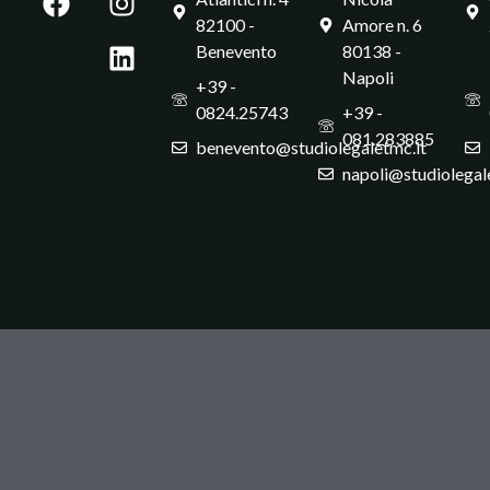
82100 -
Amore n. 6
Benevento
80138 -
Napoli
+39 -
0824.25743
+39 -
081.283885
benevento@studiolegaletmc.it
napoli@studiolegal