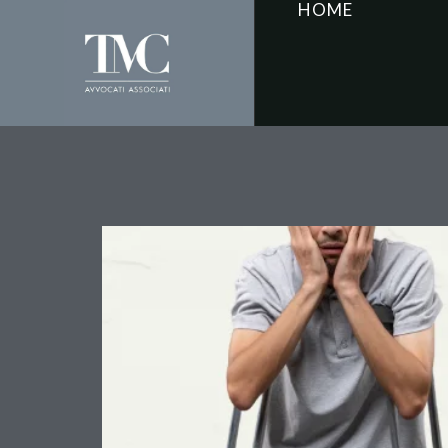
HOME
Caduta sulle scale con
responsabilità ex art. 