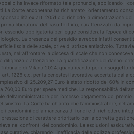
Appello ha invece riformato tale pronuncia, applicando i cons
icati La Corte anconetana ha richiamato l’orientamento conso
onsabilità ex art. 2051 c.c. richiede la dimostrazione del n
prova liberatoria del caso fortuito, caratterizzato da imprev
 essendo obbligatoria per legge considerata l’epoca di cost
ziologico. La presenza del presidio avrebbe infatti consenti
ficie liscia delle scale, prive di strisce antiscivolo. Tuttav
esta, nell’affrontare la discesa di scale che non conosceva
iligenza e attenzione. La quantificazione del danno: crite
el Tribunale di Milano 2024, quantificando per un soggetto d
art. 1226 c.c. per la cenestesi lavorativa accertata dalla 
complessivo di 25.209,27 Euro è stato ridotto del 60% in co
e a 760,00 Euro per spese mediche. La responsabilità dell’am
uale dell’amministratore per l’omesso pagamento del premio 
l sinistro. La Corte ha chiarito che l’amministratore, nell’
e i condomini della mancanza di fondi e di richiedere integra
prestazione di carattere prioritario per la corretta gesti
eva nei confronti del condominio. Le esclusioni assicurativ
sicurative, chiarendo l’inefficacia delle polizze professiona