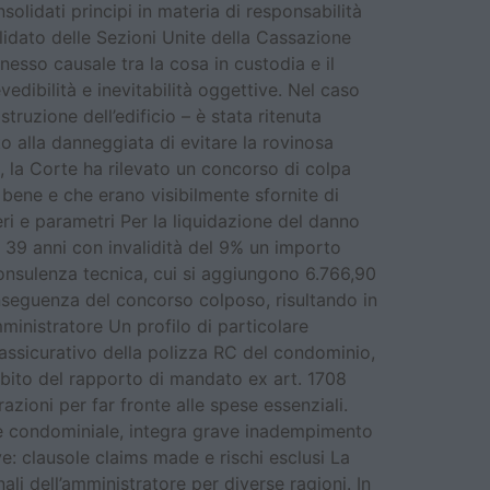
olidati principi in materia di responsabilità
lidato delle Sezioni Unite della Cassazione
esso causale tra la cosa in custodia e il
edibilità e inevitabilità oggettive. Nel caso
ruzione dell’edificio – è stata ritenuta
to alla danneggiata di evitare la rovinosa
ia, la Corte ha rilevato un concorso di colpa
 bene e che erano visibilmente sfornite di
ri e parametri Per la liquidazione del danno
i 39 anni con invalidità del 9% un importo
consulenza tecnica, cui si aggiungono 6.766,90
nseguenza del concorso colposo, risultando in
ministratore Un profilo di particolare
assicurativo della polizza RC del condominio,
ambito del rapporto di mandato ex art. 1708
zioni per far fronte alle spese essenziali.
one condominiale, integra grave inadempimento
e: clausole claims made e rischi esclusi La
li dell’amministratore per diverse ragioni. In