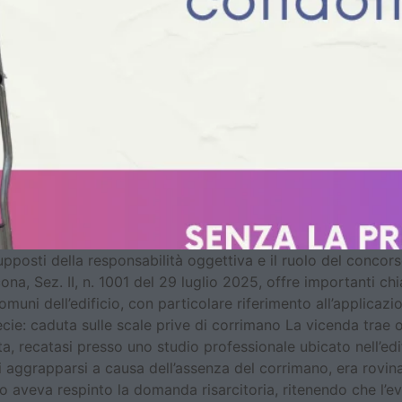
upposti della responsabilità oggettiva e il ruolo del concor
a, Sez. II, n. 1001 del 29 luglio 2025, offre importanti chia
muni dell’edificio, con particolare riferimento all’applicazion
ecie: caduta sulle scale prive di corrimano La vicenda trae 
, recatasi presso uno studio professionale ubicato nell’edi
i aggrapparsi a causa dell’assenza del corrimano, era rovinat
o aveva respinto la domanda risarcitoria, ritenendo che l’e