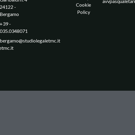
avvpasqualetar
Cookie
24122 -
Policy
Bergamo
+39 -
035.0348071
bergamo@studiolegaletmc.it
etmc.it