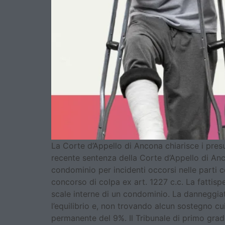
La Corte d’Appello di Ancona chiarisce i pres
recente sentenza della Corte d’Appello di Ancon
condominio per incidenti occorsi nelle parti co
concorso di colpa ex art. 1227 c.c. La fattisp
scale interne di un condominio. La danneggiata
l’equilibrio e, non trovando alcun sostegno cu
permanente del 9%. Il Tribunale di primo grad