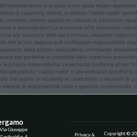
dall’amministratore in proprio e non quale legale rappresent
ttivo di copertura. Inoltre, la polizza “claims made” esclud
 contratto, mentre specifiche clausole di esclusione rigua
domini e amministratori La pronuncia offre importanti indica
ne alla sicurezza delle parti comuni, valutando l’opportuni
 che la loro assenza può configurare responsabilità oggetti
pagamento delle polizze assicurative, informando immediatam
rie per garantire la continuità della copertura assicurativa
re la propria responsabilità. La sentenza conferma altresì l’
ento alle polizze “claims made” e alle esclusioni specifiche,
ità. Hai subito un incidente in condominio o necessiti di co
in materia di responsabilità civile e gestione condominiale.
ergamo
Via Giuseppe
Copyright © 20
Privacy &
Garibaldi n. 4