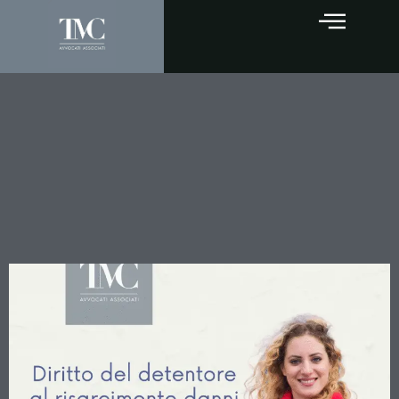
La Legittimazione del
Detentore al Risarcimento
Danni: Nuova Conferma
dalla Cassazione sui
Requisiti Probatori