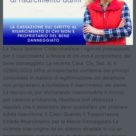
La Terza Sezione Civile ribadisce i rigorosi presupposti
per il risarcimento a favore di chi non è proprietario del
bene danneggiato La recente Cass. Civ. Sez. III, n.
22865/2025 offre un’importante conferma dei principi
consolidati in materia di legittimazione del detentore
non proprietario a richiedere il risarcimento del danno.
La decisione, pur dichiarando inammissibile il ricorso
per carenze probatorie, ribadisce con chiarezza i
requisiti che il detentore deve soddisfare per ottenere
tutela risarcitoria. Il Caso: Quando il Trasportatore
Chiede Risarcimento per la Merce Danneggiata La
vicenda trae origine da un sinistro stradale in cui un