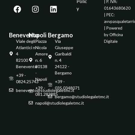
Polic
| P. IVA:
y
01643680620
| PEC:
avvpasqualetarr
| Powered
Benevento
Napoli
Bergamo
by
Officina
Viale degli
Piazza
Via
Digitale
Atlantici n.
Nicola
Giuseppe
4
Amore
Garibaldi
82100 -
n. 6
n. 4
Benevento
80138
24122 -
-
Bergamo
+39 -
Napoli
0824.25743
+39 -
+39 -
035.0348071
benevento@studiolegaletmc.it
081.283885
bergamo@studiolegaletmc.it
napoli@studiolegaletmc.it