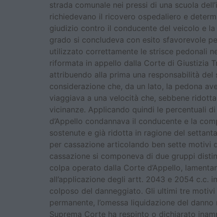
strada comunale nei pressi di una scuola dell’i
richiedevano il ricovero ospedaliero e determi
giudizio contro il conducente del veicolo e la 
grado si concludeva con esito sfavorevole per 
utilizzato correttamente le strisce pedonali n
riformata in appello dalla Corte di Giustizia
attribuendo alla prima una responsabilità del 
considerazione che, da un lato, la pedona avev
viaggiava a una velocità che, sebbene ridotta
vicinanze. Applicando quindi le percentuali di
d’Appello condannava il conducente e la com
sostenute e già ridotta in ragione del settan
per cassazione articolando ben sette motivi d
cassazione si componeva di due gruppi distinti
colpa operato dalla Corte d’Appello, lamentand
all’applicazione degli artt. 2043 e 2054 c.c. i
colposo del danneggiato. Gli ultimi tre motivi
permanente, l’omessa liquidazione del danno 
Suprema Corte ha respinto o dichiarato inammi