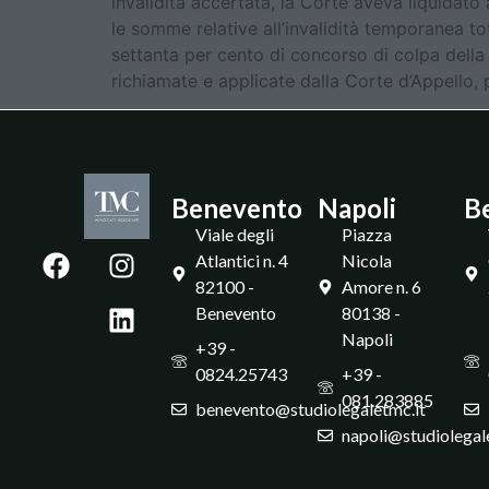
invalidità accertata, la Corte aveva liquidat
le somme relative all’invalidità temporanea to
settanta per cento di concorso di colpa della 
richiamate e applicate dalla Corte d’Appello,
Benevento
Napoli
B
Viale degli
Piazza
Atlantici n. 4
Nicola
82100 -
Amore n. 6
Benevento
80138 -
Napoli
+39 -
0824.25743
+39 -
081.283885
benevento@studiolegaletmc.it
napoli@studiolegal