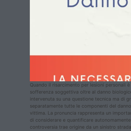
Quando il risarcimento per lesioni personali
sofferenza soggettiva oltre al danno biologic
intervenuta su una questione tecnica ma di gra
separatamente tutte le componenti del danno 
vittima. La pronuncia rappresenta un important
di considerare e quantificare autonomamente 
controversia trae origine da un sinistro stra