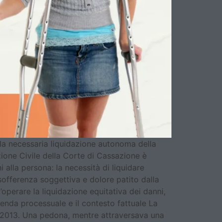
la necessaria liquidazione autonoma della
ione Civile della Corte di Cassazione è
 alla persona: la necessità di liquidare
fferenza soggettiva e dolore patito dalla
operare la liquidazione equitativa dei danni,
nda processuale e il contesto fattuale La
no 2013. Una pedona, mentre attraversava una