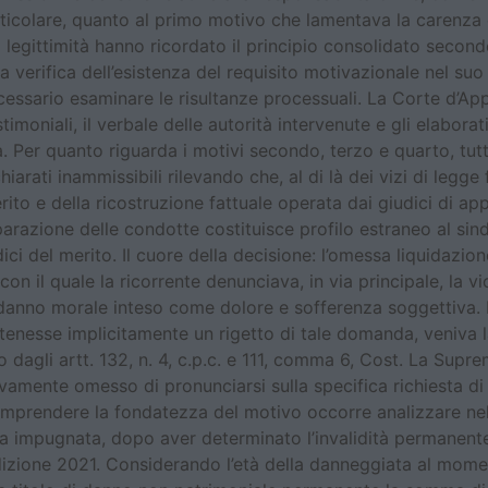
rticolare, quanto al primo motivo che lamentava la carenza
di legittimità hanno ricordato il principio consolidato second
a verifica dell’esistenza del requisito motivazionale nel su
ecessario esaminare le risultanze processuali. La Corte d’Ap
imoniali, il verbale delle autorità intervenute e gli elabora
Per quanto riguarda i motivi secondo, terzo e quarto, tutti 
chiarati inammissibili rilevando che, al di là dei vizi di le
ito e della ricostruzione fattuale operata dai giudici di appe
parazione delle condotte costituisce profilo estraneo al sind
ici del merito. Il cuore della decisione: l’omessa liquidazio
on il quale la ricorrente denunciava, in via principale, la vi
danno morale inteso come dolore e sofferenza soggettiva. I
tenesse implicitamente un rigetto di tale domanda, veniva l
o dagli artt. 132, n. 4, c.p.c. e 111, comma 6, Cost. La Sup
ivamente omesso di pronunciarsi sulla specifica richiesta 
prendere la fondatezza del motivo occorre analizzare nel 
a impugnata, dopo aver determinato l’invalidità permanente 
dizione 2021. Considerando l’età della danneggiata al moment