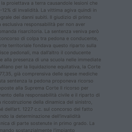
, la proiettava a terra causandole lesioni che
12% di invalidità. La vittima agiva quindi in
rale dei danni subiti. Il giudizio di primo
a esclusiva responsabilità per non aver
domanda risarcitoria. La sentenza veniva però
n concorso di colpa tra pedona e conducente,
te territoriale fondava questo riparto sulla
isce pedonali, ma dall’altro il conducente
e alla presenza di una scuola nelle immediate
Milano per la liquidazione equitativa, la Corte
77,35, già comprensiva delle spese mediche
uesta sentenza la pedona proponeva ricorso
oposte alla Suprema Corte Il ricorso per
to della responsabilità civile e il riparto di
 ricostruzione della dinamica del sinistro,
é dell’art. 1227 c.c. sul concorso del fatto
ndo la determinazione dell’invalidità
nica di parte sostenute in primo grado. La
ermando sostanzialmente l’impianto