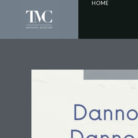
HOME
Danno Morale e Danno B
non va dimenticata