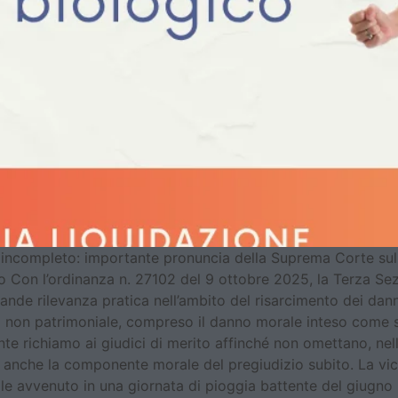
 è incompleto: importante pronuncia della Suprema Corte sul
o Con l’ordinanza n. 27102 del 9 ottobre 2025, la Terza Sez
nde rilevanza pratica nell’ambito del risarcimento dei danni
non patrimoniale, compreso il danno morale inteso come so
e richiamo ai giudici di merito affinché non omettano, nell’
anche la componente morale del pregiudizio subito. La vice
dale avvenuto in una giornata di pioggia battente del giug