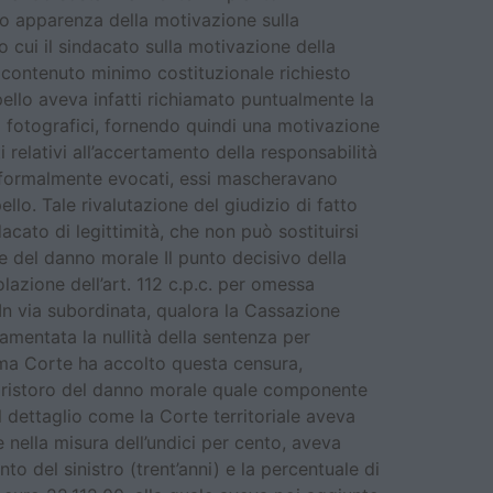
 o apparenza della motivazione sulla
o cui il sindacato sulla motivazione della
o contenuto minimo costituzionale richiesto
pello aveva infatti richiamato puntualmente la
ti fotografici, fornendo quindi una motivazione
relativi all’accertamento della responsabilità
gge formalmente evocati, essi mascheravano
llo. Tale rivalutazione del giudizio di fatto
acato di legittimità, che non può sostituirsi
ne del danno morale Il punto decisivo della
olazione dell’art. 112 c.p.c. per omessa
n via subordinata, qualora la Cassazione
amentata la nullità della sentenza per
rema Corte ha accolto questa censura,
di ristoro del danno morale quale componente
dettaglio come la Corte territoriale aveva
nella misura dell’undici per cento, aveva
o del sinistro (trent’anni) e la percentuale di