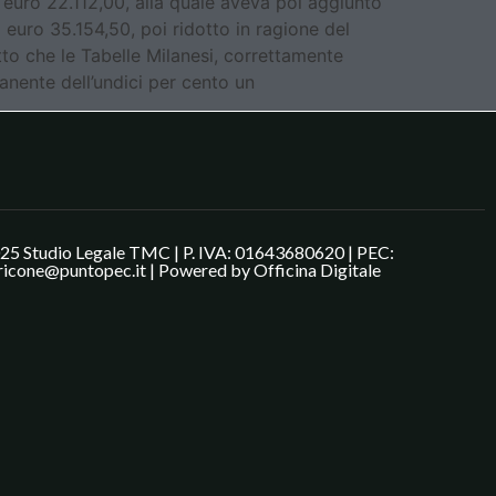
 euro 22.112,00, alla quale aveva poi aggiunto
 euro 35.154,50, poi ridotto in ragione del
tto che le Tabelle Milanesi, correttamente
anente dell’undici per cento un
25 Studio Legale TMC | P. IVA: 01643680620 | PEC:
ricone@puntopec.it | Powered by
Officina Digitale