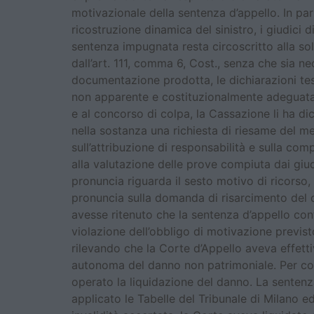
motivazionale della sentenza d’appello. In pa
ricostruzione dinamica del sinistro, i giudici 
sentenza impugnata resta circoscritto alla sol
dall’art. 111, comma 6, Cost., senza che sia n
documentazione prodotta, le dichiarazioni test
non apparente e costituzionalmente adeguata. 
e al concorso di colpa, la Cassazione li ha di
nella sostanza una richiesta di riesame del mer
sull’attribuzione di responsabilità e sulla com
alla valutazione delle prove compiuta dai giud
pronuncia riguarda il sesto motivo di ricorso, c
pronuncia sulla domanda di risarcimento del 
avesse ritenuto che la sentenza d’appello con
violazione dell’obbligo di motivazione previst
rilevando che la Corte d’Appello aveva effett
autonoma del danno non patrimoniale. Per com
operato la liquidazione del danno. La sentenz
applicato le Tabelle del Tribunale di Milano e