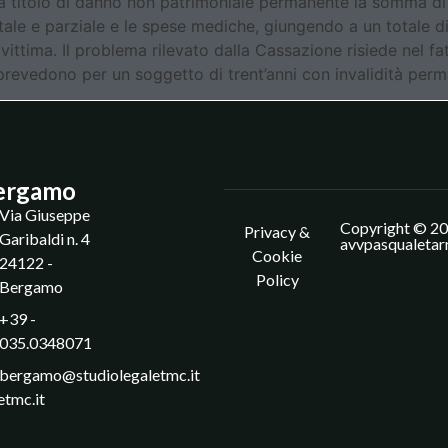
o a titolo di danno non patrimoniale permanente la somma di
tale e parziale e le spese mediche, giungendo a un totale di
vittima. Il problema rilevato dalla Cassazione risiede nel fa
 prevedono per un soggetto di trent’anni con invalidità perm
ergamo
Via Giuseppe
Copyright © 20
Privacy &
Garibaldi n. 4
avvpasqualetar
Cookie
24122 -
Policy
Bergamo
+39 -
035.0348071
bergamo@studiolegaletmc.it
etmc.it