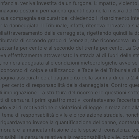
nfanzia, veniva investita da un furgone. L’impatto, violento
navano postumi permanenti quantificati nella misura dell’11-
sua compagnia assicuratrice, chiedendo il risarcimento integ
la danneggiata. Il Tribunale, infatti, riteneva provata la su
ell’attraversamento della carreggiata, rigettando quindi la 
 Tributaria di secondo grado di Venezia, che riconosceva u
settanta per cento e al secondo del trenta per cento. La Cor
a effettivamente attraversato la strada al di fuori delle str
, non era adeguata alle condizioni meteorologiche avverse 
 concorso di colpa e utilizzando le Tabelle del Tribunale di 
pagnia assicuratrice al pagamento della somma di euro 2.4
ta per cento di responsabilità della danneggiata. Contro q
i impugnazione. La struttura del ricorso e le questioni sott
 di censure. I primi quattro motivi contestavano l’accertamen
o vizi di motivazione e violazioni di legge in relazione alla
n tema di responsabilità civile e circolazione stradale, nonch
 riguardavano invece la quantificazione del danno, contesta
morale e la mancata rifusione delle spese di consulenza tec
ssibili le censure relative alla responsabilità civile, conf