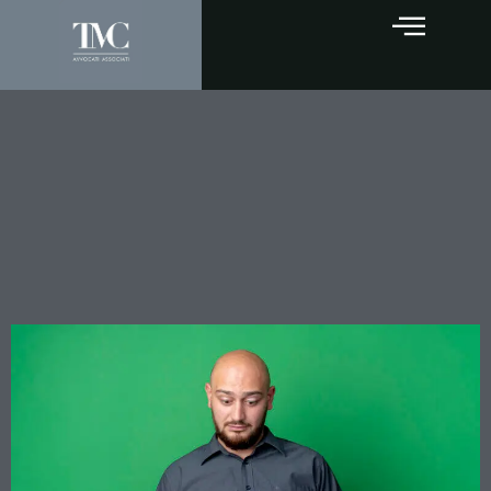
Eredità e debiti
condominiali: il legatario
risponde sempre, anche se
non vuole l’immobile in
comune?