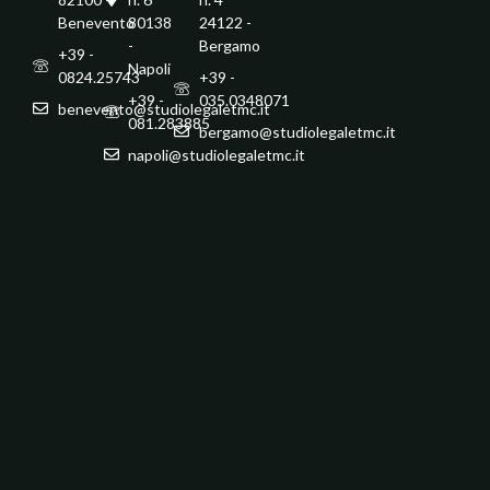
Benevento
80138
24122 -
-
Bergamo
+39 -
Napoli
0824.25743
+39 -
+39 -
035.0348071
benevento@studiolegaletmc.it
081.283885
bergamo@studiolegaletmc.it
napoli@studiolegaletmc.it