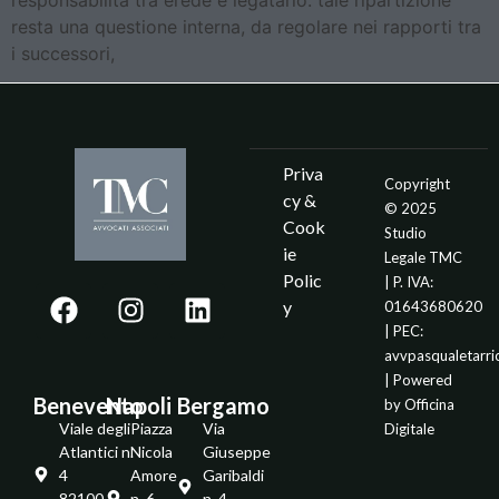
responsabilità tra erede e legatario: tale ripartizione
resta una questione interna, da regolare nei rapporti tra
i successori,
Priva
Copyright
cy &
© 2025
Cook
Studio
ie
Legale TMC
Polic
| P. IVA:
y
01643680620
| PEC:
avvpasqualetarr
| Powered
Benevento
Napoli
Bergamo
by
Officina
Viale degli
Piazza
Via
Digitale
Atlantici n.
Nicola
Giuseppe
4
Amore
Garibaldi
82100 -
n. 6
n. 4