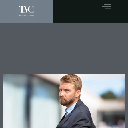
Società estinta e debiti
fiscali: quando risponde il
socio? I chiarimenti della
Cassazione