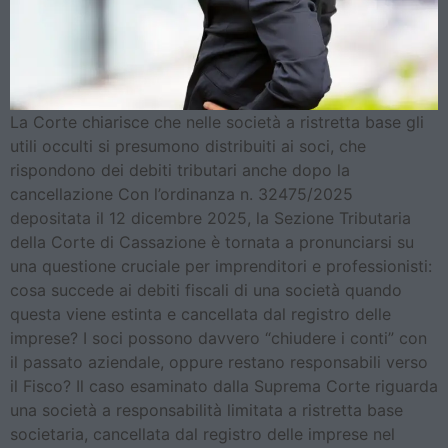
La Corte chiarisce che nelle società a ristretta base gli
utili occulti si presumono distribuiti ai soci, che
rispondono dei debiti tributari anche dopo la
cancellazione Con l’ordinanza n. 32475/2025
depositata il 12 dicembre 2025, la Sezione Tributaria
della Corte di Cassazione è tornata a pronunciarsi su
una questione cruciale per imprenditori e professionisti:
cosa succede ai debiti fiscali di una società quando
questa viene estinta e cancellata dal registro delle
imprese? I soci possono davvero “chiudere i conti” con
il passato aziendale, oppure restano responsabili verso
il Fisco? Il caso esaminato dalla Suprema Corte riguarda
una società a responsabilità limitata a ristretta base
societaria, cancellata dal registro delle imprese nel