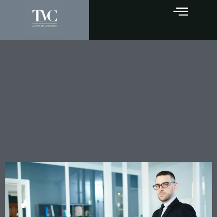
Il titolare di CUD che omette
la dichiarazione non
scampa alla decadenza
quinquennale: e il
contraddittorio ante 2009
non era obbligatorio