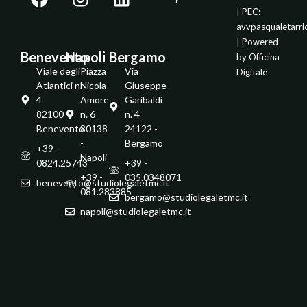
| PEC:
avvpasqualetarr
| Powered
Benevento
Napoli
Bergamo
by
Officina
Viale degli
Piazza
Via
Digitale
Atlantici n.
Nicola
Giuseppe
4
Amore
Garibaldi
82100 -
n. 6
n. 4
Benevento
80138
24122 -
-
Bergamo
+39 -
Napoli
0824.25743
+39 -
+39 -
035.0348071
benevento@studiolegaletmc.it
081.283885
bergamo@studiolegaletmc.it
napoli@studiolegaletmc.it