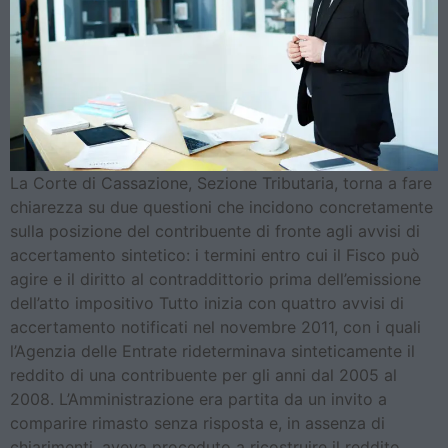
La Corte di Cassazione, Sezione Tributaria, torna a fare
chiarezza su due questioni che incidono concretamente
sulla posizione del contribuente di fronte agli avvisi di
accertamento sintetico: i termini entro cui il Fisco può
agire e il diritto al contraddittorio prima dell’emissione
dell’atto impositivo Tutto inizia con quattro avvisi di
accertamento notificati nel novembre 2011, con i quali
l’Agenzia delle Entrate rideterminava sinteticamente il
reddito di una contribuente per gli anni dal 2005 al
2008. L’Amministrazione era partita da un invito a
comparire rimasto senza risposta e, in assenza di
chiarimenti, aveva proceduto a ricostruire il reddito