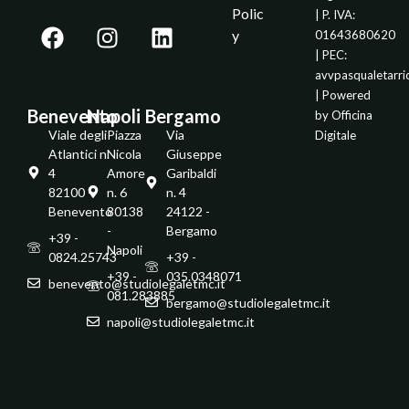
Polic
| P. IVA:
y
01643680620
| PEC:
avvpasqualetarr
| Powered
Benevento
Napoli
Bergamo
by
Officina
Viale degli
Piazza
Via
Digitale
Atlantici n.
Nicola
Giuseppe
4
Amore
Garibaldi
82100 -
n. 6
n. 4
Benevento
80138
24122 -
-
Bergamo
+39 -
Napoli
0824.25743
+39 -
+39 -
035.0348071
benevento@studiolegaletmc.it
081.283885
bergamo@studiolegaletmc.it
napoli@studiolegaletmc.it