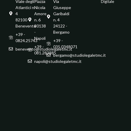
Viale degli
Piazza
Via
Digitale
Atlantici n.
Nicola
Giuseppe
4
Amore
Garibaldi
82100 -
n. 6
n. 4
Benevento
80138
24122 -
-
Bergamo
+39 -
Napoli
0824.25743
+39 -
+39 -
035.0348071
benevento@studiolegaletmc.it
081.283885
bergamo@studiolegaletmc.it
napoli@studiolegaletmc.it