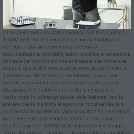
La Seconda Sezione Civile chiarisce con l’ordinanza n.
12591/2026 che l’amministratore non ha l’obbligo di
corredare l’avviso di convocazione con la
documentazione contabile, salvo specifica e tempestiva
richiesta del condòmino: ma attenzione alle forme e ai
tempi di quella richiesta. Quante volte un condòmino si
è presentato all’assemblea lamentando di non aver
ricevuto i documenti relativi ai lavori o alle spese in
discussione? E quante volte quella lamentela si è
trasformata in un’impugnazione della delibera, con la
pretesa che la mancata allegazione documentale alla
convocazione ne determinasse la nullità? È una vicenda
ricorrente, e la Cassazione è tornata a fare chiarezza
con l’ordinanza n. 12591/2026, depositata il 4 maggio
2026, che rigetta il ricorso di un condòmino e consolida