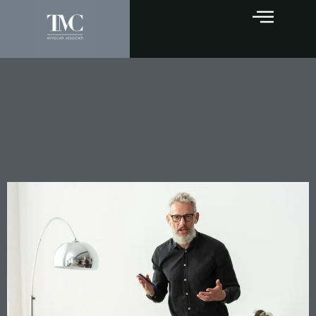
Assemblea condominiale
senza documenti allegati: la
convocazione è valida.
Parola della Cassazione