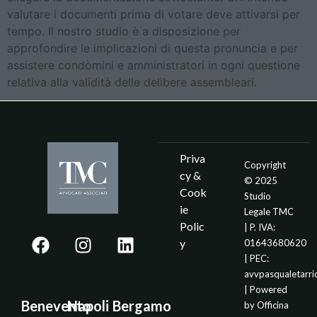
valutare i documenti prima di votare deve attivarsi per
tempo. Il nostro studio è a disposizione per
approfondire le implicazioni di questa pronuncia e per
assistere condòmini e amministratori in ogni questione
relativa alla validità delle delibere assembleari.
Priva
Copyright
cy &
© 2025
Cook
Studio
ie
Legale TMC
Polic
| P. IVA:
y
01643680620
| PEC:
avvpasqualetarr
| Powered
Benevento
Napoli
Bergamo
by
Officina