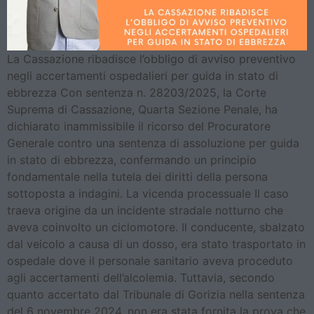
La Cassazione ribadisce l’obbligo di avviso preventivo
negli accertamenti ospedalieri per guida in stato di
ebbrezza Con sentenza n. 28203/2025, la Corte
Suprema di Cassazione, Quarta Sezione Penale, ha
dichiarato inammissibile il ricorso del Procuratore
Generale contro una sentenza di assoluzione per guida
in stato di ebbrezza, confermando un principio
fondamentale nella tutela dei diritti della persona
sottoposta a indagini. La vicenda processuale Il caso
traeva origine da un incidente stradale notturno che
aveva coinvolto un ciclomotore. Il conducente, sbalzato
dal veicolo a causa di un dosso, era stato trasportato in
ospedale dove il personale sanitario aveva proceduto
agli accertamenti dell’alcolemia. Tuttavia, secondo
quanto accertato dal Tribunale di Gorizia nella sentenza
del 6 novembre 2024, non era stata fornita la prova che