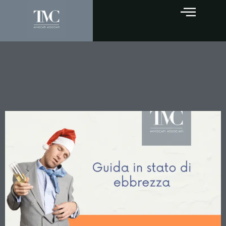
Prelievi ematici senza
consenso: quando gli esami
alcolemici sono inutilizzabili