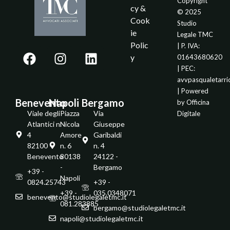
Copyright
cy &
© 2025
Cook
Studio
ie
Legale TMC
Polic
| P. IVA:
y
01643680620
| PEC:
avvpasqualetarr
| Powered
Benevento
Napoli
Bergamo
by
Officina
Viale degli
Piazza
Via
Digitale
Atlantici n.
Nicola
Giuseppe
4
Amore
Garibaldi
82100 -
n. 6
n. 4
Benevento
80138
24122 -
-
Bergamo
+39 -
Napoli
0824.25743
+39 -
+39 -
035.0348071
benevento@studiolegaletmc.it
081.283885
bergamo@studiolegaletmc.it
napoli@studiolegaletmc.it