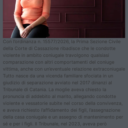
Con l’ordinanza n. 15577/2026, la Prima Sezione Civile
della Corte di Cassazione ribadisce che le condotte
violente in ambito coniugale travolgono qualsiasi
comparazione con altri comportamenti del coniuge
vittima, anche con un’eventuale relazione extraconiugale
Tutto nasce da una vicenda familiare sfociata in un
giudizio di separazione avviato nel 2017 dinanzi al
Tribunale di Catania. La moglie aveva chiesto la
pronuncia di addebito al marito, allegando condotte
violente e vessatorie subite nel corso della convivenza,
e aveva richiesto l’affidamento dei figli, l’assegnazione
della casa coniugale e un assegno di mantenimento per
sé e per i figli. Il Tribunale, nel 2023, aveva però