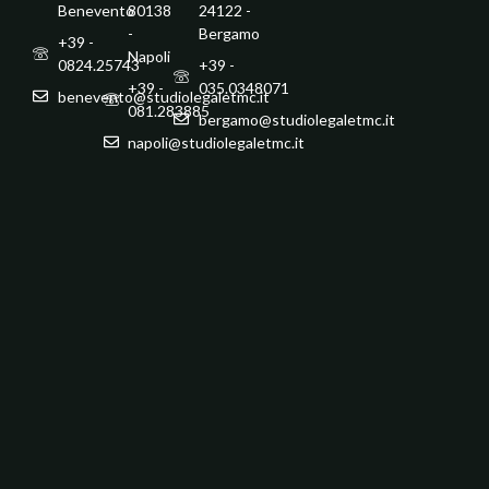
Benevento
80138
24122 -
-
Bergamo
+39 -
Napoli
0824.25743
+39 -
+39 -
035.0348071
benevento@studiolegaletmc.it
081.283885
bergamo@studiolegaletmc.it
napoli@studiolegaletmc.it