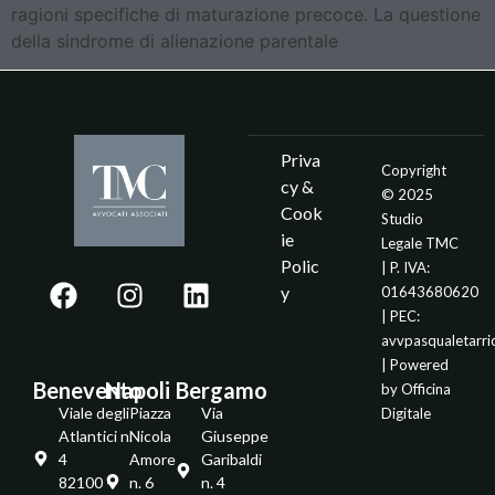
ragioni specifiche di maturazione precoce. La questione
della sindrome di alienazione parentale
Priva
Copyright
cy &
© 2025
Cook
Studio
ie
Legale TMC
Polic
| P. IVA:
y
01643680620
| PEC:
avvpasqualetarr
| Powered
Benevento
Napoli
Bergamo
by
Officina
Viale degli
Piazza
Via
Digitale
Atlantici n.
Nicola
Giuseppe
4
Amore
Garibaldi
82100 -
n. 6
n. 4