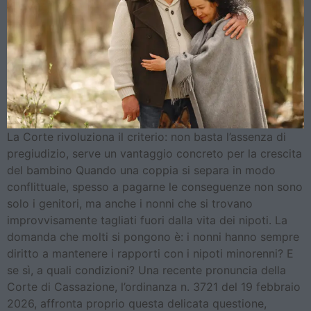
La Corte rivoluziona il criterio: non basta l’assenza di
pregiudizio, serve un vantaggio concreto per la crescita
del bambino Quando una coppia si separa in modo
conflittuale, spesso a pagarne le conseguenze non sono
solo i genitori, ma anche i nonni che si trovano
improvvisamente tagliati fuori dalla vita dei nipoti. La
domanda che molti si pongono è: i nonni hanno sempre
diritto a mantenere i rapporti con i nipoti minorenni? E
se sì, a quali condizioni? Una recente pronuncia della
Corte di Cassazione, l’ordinanza n. 3721 del 19 febbraio
2026, affronta proprio questa delicata questione,