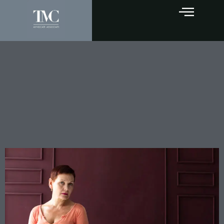
Violenze familiari e
addebito della separazione:
la Cassazione impone
l’esame complessivo delle
prove