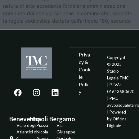
natura di atto eccedente l’ordinaria amministrazione
compiuto dai coniugi sul bene in comune che, secondo
la regola codicistica dettata dall’articolo 180, secondo
Priva
Copyright
cy &
© 2025
Cook
Studio
ie
Legale TMC
Polic
| P. IVA:
y
01643680620
| PEC:
avvpasqualetarr
| Powered
Benevento
Napoli
Bergamo
by
Officina
Viale degli
Piazza
Via
Digitale
Atlantici n.
Nicola
Giuseppe
4
Amore
Garibaldi