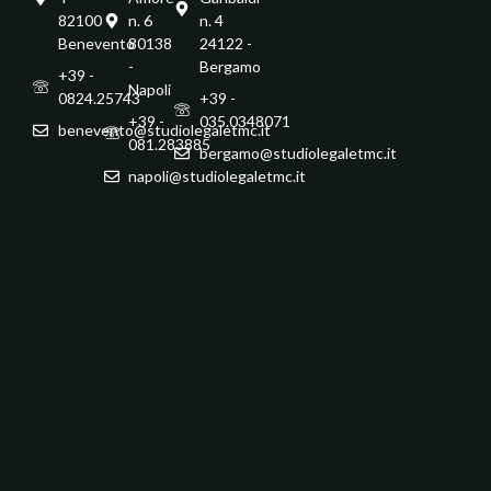
82100 -
n. 6
n. 4
Benevento
80138
24122 -
-
Bergamo
+39 -
Napoli
0824.25743
+39 -
+39 -
035.0348071
benevento@studiolegaletmc.it
081.283885
bergamo@studiolegaletmc.it
napoli@studiolegaletmc.it