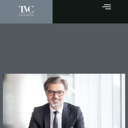
Revocatoria di donazione in
comunione legale: serve
chiamare in causa anche il
coniuge non debitore?