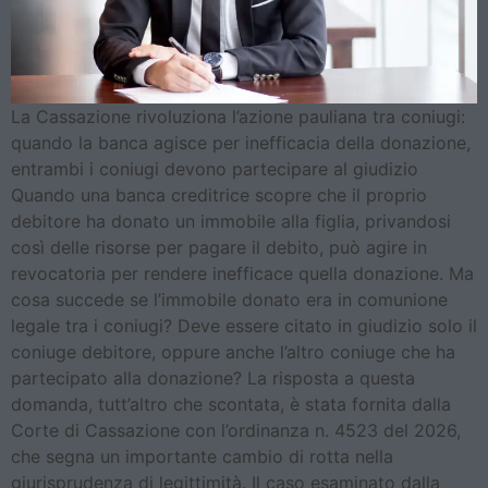
La Cassazione rivoluziona l’azione pauliana tra coniugi:
quando la banca agisce per inefficacia della donazione,
entrambi i coniugi devono partecipare al giudizio
Quando una banca creditrice scopre che il proprio
debitore ha donato un immobile alla figlia, privandosi
così delle risorse per pagare il debito, può agire in
revocatoria per rendere inefficace quella donazione. Ma
cosa succede se l’immobile donato era in comunione
legale tra i coniugi? Deve essere citato in giudizio solo il
coniuge debitore, oppure anche l’altro coniuge che ha
partecipato alla donazione? La risposta a questa
domanda, tutt’altro che scontata, è stata fornita dalla
Corte di Cassazione con l’ordinanza n. 4523 del 2026,
che segna un importante cambio di rotta nella
giurisprudenza di legittimità. Il caso esaminato dalla