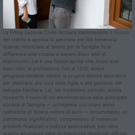
La Prima Sezione Civile dichiara inammissibile il ricorso
del marito e applica la sanzione per lite temeraria:
quando rinunciare al lavoro per la famiglia fa la
differenza Una coppia si separa dopo anni di
matrimonio. Lei è una fisioterapista che, dopo aver
esercitato la professione fino al 2015, aveva
progressivamente ridotto la propria attività lavorativa
per dedicarsi alla cura delle figlie e alla gestione del
ménage familiare. Lui, nel medesimo periodo, aveva
ricoperto il ruolo di co-amministratore della principale
società di famiglia — un’impresa con ricavi annui
nell’ordine di diversi milioni di euro — accumulando un
patrimonio significativo, comprensivo di numerosi
prodotti finanziari e polizze assicurative, ben oltre
quanto emergeva dalle dichiarazioni reddituali ufficiali.