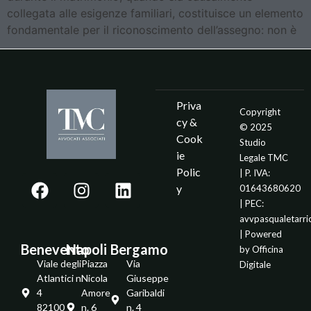
collegata alle esigenze familiari, costituisce un elemento
fondamentale per il riconoscimento dell’assegno: non è
Priva
Copyright
cy &
© 2025
Cook
Studio
ie
Legale TMC
Polic
| P. IVA:
y
01643680620
| PEC:
avvpasqualetarr
| Powered
Benevento
Napoli
Bergamo
by
Officina
Viale degli
Piazza
Via
Digitale
Atlantici n.
Nicola
Giuseppe
4
Amore
Garibaldi
82100 -
n. 6
n. 4