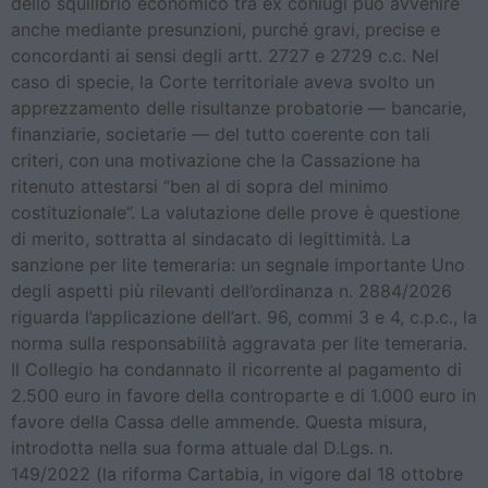
dello squilibrio economico tra ex coniugi può avvenire
anche mediante presunzioni, purché gravi, precise e
concordanti ai sensi degli artt. 2727 e 2729 c.c. Nel
caso di specie, la Corte territoriale aveva svolto un
apprezzamento delle risultanze probatorie — bancarie,
finanziarie, societarie — del tutto coerente con tali
criteri, con una motivazione che la Cassazione ha
ritenuto attestarsi “ben al di sopra del minimo
costituzionale”. La valutazione delle prove è questione
di merito, sottratta al sindacato di legittimità. La
sanzione per lite temeraria: un segnale importante Uno
degli aspetti più rilevanti dell’ordinanza n. 2884/2026
riguarda l’applicazione dell’art. 96, commi 3 e 4, c.p.c., la
norma sulla responsabilità aggravata per lite temeraria.
Il Collegio ha condannato il ricorrente al pagamento di
2.500 euro in favore della controparte e di 1.000 euro in
favore della Cassa delle ammende. Questa misura,
introdotta nella sua forma attuale dal D.Lgs. n.
149/2022 (la riforma Cartabia, in vigore dal 18 ottobre