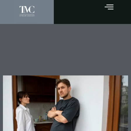
Assegno divorzile e
sacrificio professionale: la
Cassazione conferma la
funzione compensativa