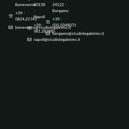
Benevento
80138
24122 -
-
Bergamo
+39 -
Napoli
0824.25743
+39 -
+39 -
035.0348071
benevento@studiolegaletmc.it
081.283885
bergamo@studiolegaletmc.it
napoli@studiolegaletmc.it