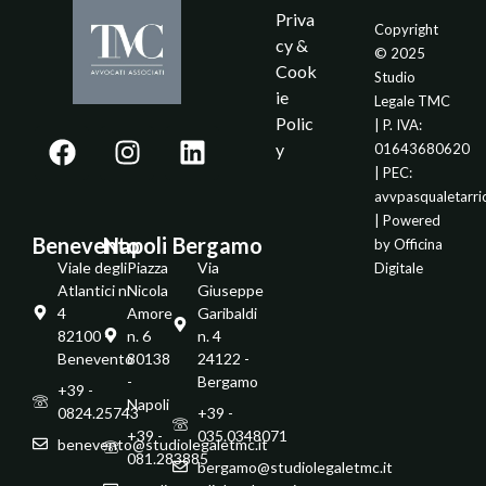
Priva
Copyright
cy &
© 2025
Cook
Studio
ie
Legale TMC
Polic
| P. IVA:
y
01643680620
| PEC:
avvpasqualetarr
| Powered
Benevento
Napoli
Bergamo
by
Officina
Viale degli
Piazza
Via
Digitale
Atlantici n.
Nicola
Giuseppe
4
Amore
Garibaldi
82100 -
n. 6
n. 4
Benevento
80138
24122 -
-
Bergamo
+39 -
Napoli
0824.25743
+39 -
+39 -
035.0348071
benevento@studiolegaletmc.it
081.283885
bergamo@studiolegaletmc.it