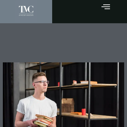
Il Proprietario Può Entrare
nella Stanza che Hai
Affittato? La Legge è Chiara