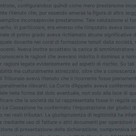
controllo, configurandosi quindi come mero prestanome inco
te ritenuto che, pur essendo emersa la figura di altro sog
semplice inconsapevole prestanome. Tale valutazione si fon
erito. In particolare, era emerso che l’imputato aveva lavor
ale di primo grado aveva richiamato alcune significative dic
uale docente nei corsi di formazione tenuti dalla società, 
docenti. Aveva inoltre accettato la carica di amministratore
a conoscere le ragioni che avevano indotto il dominus a nom
gioni legate evidentemente ad aspetti di rischio. Su tali ba
abilità ma culturalmente attrezzato, oltre che a conoscenza
 il Tribunale aveva ritenuto che il ricorrente fosse pienamen
 penalmente rilevanti. La Corte d’Appello aveva confermato t
edele nella forma del dolo eventuale, non solo alla luce di 
ficare che la società da lui rappresentata fosse in regola co
iale La Cassazione ha confermato l’impostazione dei giudici 
ei reati tributari. La giurisprudenza di legittimità ha infatt
ta mediante uso di fatture o altri documenti per operazioni i
l’azione di presentazione della dichiarazione, comprensiva an