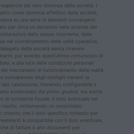
nsapevole del vero dominus della società. I
getto come dominus effettivo della società,
dava su una serie di elementi convergenti
ato per circa un decennio nelle aziende del
hiarazioni dello stesso ricorrente, dalle
sia nel coordinamento delle unità operative,
 delegato della società senza ricevere
inarlo, pur avendo quest’ultimo comunicato di
si, e alla luce delle condizioni personali
 dei meccanismi di funzionamento della realtà
te consapevole degli obblighi inerenti la
ale valutazione, ritenendo configurabile il
quanto evidenziato dal primo giudice, ma anche
n la normativa fiscale. Il dolo eventuale nei
di merito, richiamando un consolidato
i chiarito che il dolo specifico richiesto per
nesistenti è compatibile con il dolo eventuale,
che di fatture o altri documenti per