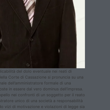
icabilità del dolo eventuale nei reati di
della Corte di Cassazione si pronuncia su una
penale dell’amministratore formale di una
ste in essere dal vero dominus dell’impresa.
ello nei confronti di un soggetto per il reato
stratore unico di una società a responsabilità
o vizi di motivazione e violazioni di legge sia