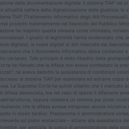
stione della documentazione digitale: il sistema TIAP nel p
attualità nell’era della digitalizzazione della giustizia: la 
istema TIAP (Trattamento Informatico degli Atti Processuali
mai prodotti materialmente nel fascicolo del Pubblico Minis
ssazione ha respinto questa censura come infondata, richia
processuali. I giudici di legittimità hanno evidenziato che, 
 digitale), le copie digitali di atti rilasciate dai depositari
ssicurano che il documento informatico abbia contenuto e 
to cartaceo. Tale principio è stato ribadito dalla giurispru
Corte ha rilevato che la difesa non aveva contestato la prec
izzati”, né aveva dedotto la sussistenza di condizioni ostativ
l’accesso al sistema TIAP per esaminare ed estrarre copia 
accusa. La Suprema Corte ha quindi chiarito che il mancato a
 di difesa denunciata, ma nel caso di specie il difensore avr
dell’istruttoria, oppure chiedere un termine per poter contro
risultando che la difesa avesse intrapreso alcuna iniziativa 
appello in modo tardivo. Prestanome o amministratore consa
ù rilevante sul piano sostanziale – attiene alla sussistenza d
vestire, per amicizia, la carica di amministratore della soci