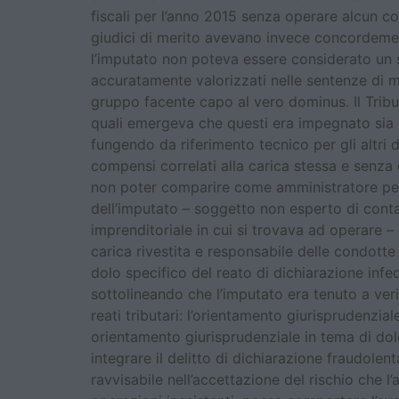
fiscali per l’anno 2015 senza operare alcun 
giudici di merito avevano invece concordemen
l’imputato non poteva essere considerato un 
accuratamente valorizzati nelle sentenze di m
gruppo facente capo al vero dominus. Il Tribun
quali emergeva che questi era impegnato sia q
fungendo da riferimento tecnico per gli altri 
compensi correlati alla carica stessa e senz
non poter comparire come amministratore per ra
dell’imputato – soggetto non esperto di cont
imprenditoriale in cui si trovava ad operare –
carica rivestita e responsabile delle condotte
dolo specifico del reato di dichiarazione inf
sottolineando che l’imputato era tenuto a veri
reati tributari: l’orientamento giurisprudenz
orientamento giurisprudenziale in tema di dolo n
integrare il delitto di dichiarazione fraudolen
ravvisabile nell’accettazione del rischio che 