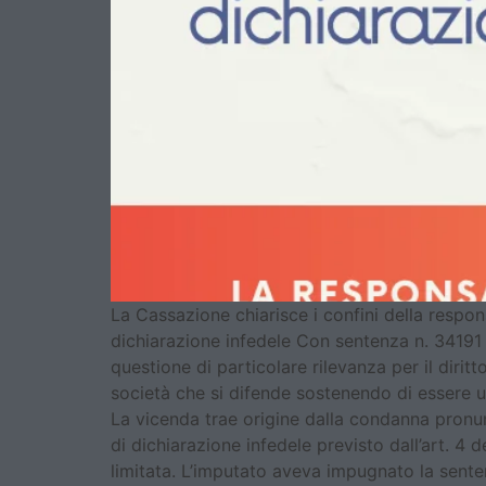
La Cassazione chiarisce i confini della respons
dichiarazione infedele Con sentenza n. 34191
questione di particolare rilevanza per il dirit
società che si difende sostenendo di essere 
La vicenda trae origine dalla condanna pronun
di dichiarazione infedele previsto dall’art. 4
limitata. L’imputato aveva impugnato la senten