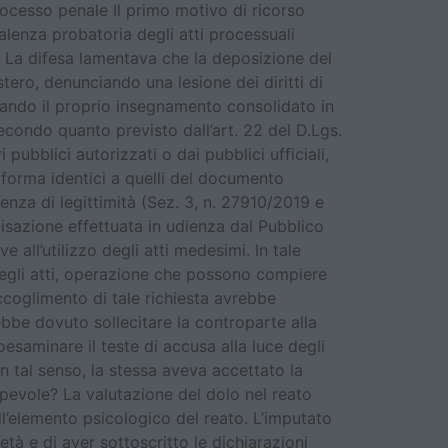
rocesso penale Il primo motivo di ricorso
valenza probatoria degli atti processuali
). La difesa lamentava che la deposizione del
tero, denunciando una lesione dei diritti di
mando il proprio insegnamento consolidato in
secondo quanto previsto dall’art. 22 del D.Lgs.
 pubblici autorizzati o dai pubblici ufficiali,
forma identici a quelli del documento
denza di legittimità (Sez. 3, n. 27910/2019 e
isazione effettuata in udienza dal Pubblico
e all’utilizzo degli atti medesimi. In tale
degli atti, operazione che possono compiere
ccoglimento di tale richiesta avrebbe
ebbe dovuto sollecitare la controparte alla
esaminare il teste di accusa alla luce degli
in tal senso, la stessa aveva accettato la
pevole? La valutazione del dolo nel reato
ell’elemento psicologico del reato. L’imputato
età e di aver sottoscritto le dichiarazioni