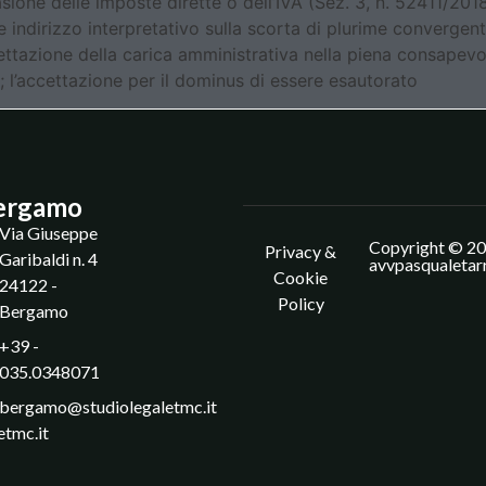
sione delle imposte dirette o dell’IVA (Sez. 3, n. 52411/201
e indirizzo interpretativo sulla scorta di plurime convergenti
cettazione della carica amministrativa nella piena consapevo
 l’accettazione per il dominus di essere esautorato
ergamo
Via Giuseppe
Copyright © 20
Privacy &
Garibaldi n. 4
avvpasqualetar
Cookie
24122 -
Policy
Bergamo
+39 -
035.0348071
bergamo@studiolegaletmc.it
etmc.it