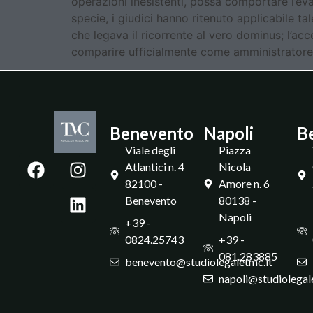
operazioni inesistenti, possa comportare l’eva
specie, i giudici hanno ritenuto applicabile tal
che legava il ricorrente al vero dominus; l’ac
comparire ufficialmente come amministratore;
Benevento
Napoli
B
Viale degli
Piazza
Atlantici n. 4
Nicola
82100 -
Amore n. 6
Benevento
80138 -
Napoli
+39 -
0824.25743
+39 -
081.283885
benevento@studiolegaletmc.it
napoli@studiolegal