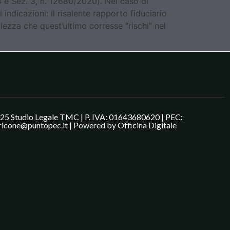
8 e Sez. 3, n. 12680/2020). Nel caso di
 indicazioni: il risalente rapporto fiduciario
lezza che quest’ultimo corresse “rischi” nel
25 Studio Legale TMC | P. IVA: 01643680620 | PEC:
ricone@puntopec.it | Powered by
Officina Digitale