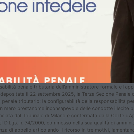
abilità penale tributaria dell’amministratore formale e l’appl
 depositata il 22 settembre 2025, la Terza Sezione Penale 
to penale tributario: la configurabilità della responsabilità 
un mero prestanome inconsapevole delle condotte illecite po
ciata dal Tribunale di Milano e confermata dalla Corte d’App
 del D.Lgs. n. 74/2000, commesso nella sua qualità di ammini
za di appello articolando il ricorso in tre motivi, lamentand