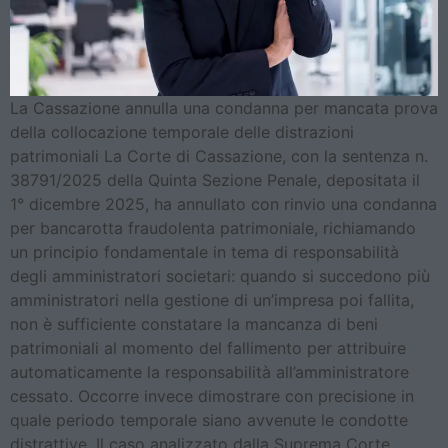
La Cassazione annulla una condanna per mancata prova
della collocazione temporale delle distrazioni
patrimoniali La Corte di Cassazione, con la sentenza n.
38791/2025 della Quinta Sezione Penale, depositata il
1° dicembre 2025, ha annullato con rinvio una condanna
per bancarotta fraudolenta patrimoniale, richiamando
un principio fondamentale in tema di responsabilità
degli amministratori societari: quando si succedono più
amministratori nella gestione di un’impresa poi fallita,
non è sufficiente constatare la mancanza di beni
patrimoniali al momento del fallimento per attribuire
automaticamente la responsabilità all’amministratore
cessato. Occorre invece dimostrare con precisione in
quale periodo temporale siano avvenute le condotte
distrattive. Il caso analizzato dalla Suprema Corte