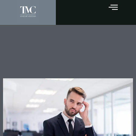
Bancarotta Fraudolenta:
quando la successione di
amministratori assolve dalla
responsabilità?