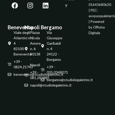
y
01643680620
| PEC:
avvpasqualetarr
| Powered
Benevento
Napoli
Bergamo
by
Officina
Viale degli
Piazza
Via
Digitale
Atlantici n.
Nicola
Giuseppe
4
Amore
Garibaldi
82100 -
n. 6
n. 4
Benevento
80138
24122 -
-
Bergamo
+39 -
Napoli
0824.25743
+39 -
+39 -
035.0348071
benevento@studiolegaletmc.it
081.283885
bergamo@studiolegaletmc.it
napoli@studiolegaletmc.it