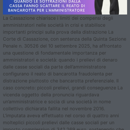
La Cassazione chiarisce i limiti dei compensi degli
amministratori nelle società in crisi e stabilisce
importanti principi sulla prova della distrazione La
Corte di Cassazione, con sentenza della Quinta Sezione
Penale n. 30526 del 10 settembre 2025, ha affrontato
una questione di fondamentale importanza per
amministratori e società: quando i prelievi di denaro
dalle casse sociali da parte dell’amministratore
configurano il reato di bancarotta fraudolenta per
distrazione piuttosto che bancarotta preferenziale. Il
caso concreto: piccoli prelievi, grandi conseguenze La
vicenda oggetto della pronuncia riguardava
un’amministratrice e socia di una società in nome
collettivo dichiarata fallita nel novembre 2016.
L’imputata aveva effettuato nel corso di quattro anni
molteplici piccoli prelievi dalle casse sociali per un
importo complessivo di 342.269 euro, sostenendo che