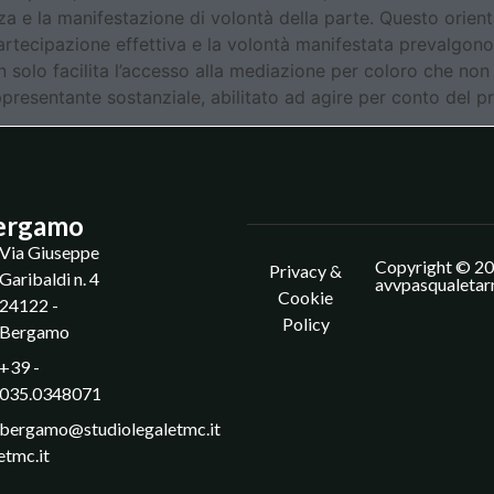
nza e la manifestazione di volontà della parte. Questo orien
artecipazione effettiva e la volontà manifestata prevalgono
on solo facilita l’accesso alla mediazione per coloro che no
ppresentante sostanziale, abilitato ad agire per conto del pr
ergamo
Via Giuseppe
Copyright © 20
Privacy &
Garibaldi n. 4
avvpasqualetar
Cookie
24122 -
Policy
Bergamo
+39 -
035.0348071
bergamo@studiolegaletmc.it
etmc.it