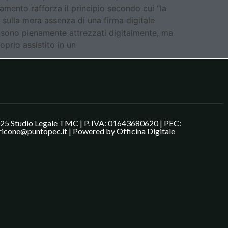
tamento rafforza il principio secondo cui “la
 sulla mera assenza di una firma digitale
n sono pienamente attrezzati digitalmente, ma
oprio assistito in un
25 Studio Legale TMC | P. IVA: 01643680620 | PEC:
ricone@puntopec.it | Powered by
Officina Digitale