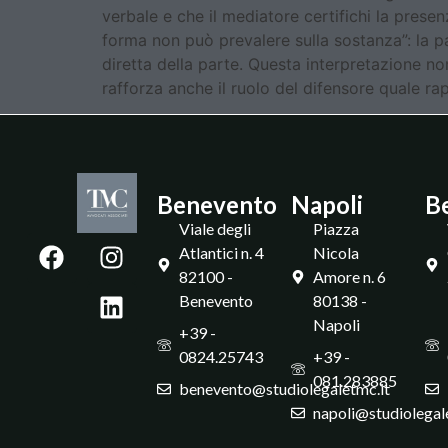
verbale e che il mediatore certifichi la prese
forma non può prevalere sulla sostanza”: la p
diretta della parte. Questa interpretazione n
rafforza anche il ruolo del difensore quale ra
Benevento
Napoli
B
Viale degli
Piazza
Atlantici n. 4
Nicola
82100 -
Amore n. 6
Benevento
80138 -
Napoli
+39 -
0824.25743
+39 -
081.283885
benevento@studiolegaletmc.it
napoli@studiolegal