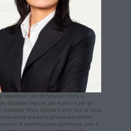
ne telematica”, dal 28 febbraio 2023, la
e disciplina impone, per le parti e per gli
 mediante “firma digitale o altro tipo di firma
richiede anche alla parte privata una minima
ositivo di identificazione qualificata, oltre a