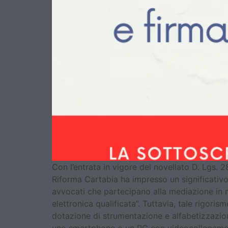
Con l’entrata in vigore del novellato D. Lgs. 2
Riforma Cartabia ha impresso un significativo i
avvocati che partecipano alla mediazione in mo
elettronica qualificata”. Tuttavia, tale rigori
dotazione di strumentazione e alfabetizzazione 