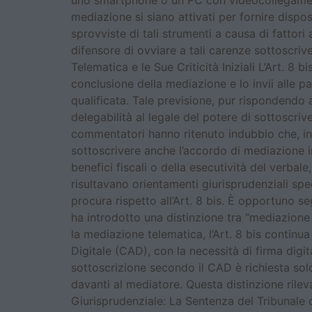
uno smartphone o un PC con videocollegamento 
mediazione si siano attivati per fornire disposi
sprovviste di tali strumenti a causa di fattori a
difensore di ovviare a tali carenze sottoscriv
Telematica e le Sue Criticità Iniziali L’Art. 
conclusione della mediazione e lo invii alle pa
qualificata. Tale previsione, pur rispondendo a
delegabilità al legale del potere di sottoscrive
commentatori hanno ritenuto indubbio che, in 
sottoscrivere anche l’accordo di mediazione in l
benefici fiscali o della esecutività del verbal
risultavano orientamenti giurisprudenziali spe
procura rispetto all’Art. 8 bis. È opportuno se
ha introdotto una distinzione tra “mediazione 
la mediazione telematica, l’Art. 8 bis continua
Digitale (CAD), con la necessità di firma digital
sottoscrizione secondo il CAD è richiesta sol
davanti al mediatore. Questa distinzione rileva
Giurisprudenziale: La Sentenza del Tribunale 