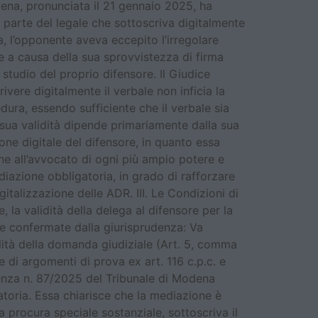
dena, pronunciata il 21 gennaio 2025, ha
a parte del legale che sottoscriva digitalmente
, l’opponente aveva eccepito l’irregolare
 a causa della sua sprovvistezza di firma
studio del proprio difensore. Il Giudice
ivere digitalmente il verbale non inficia la
edura, essendo sufficiente che il verbale sia
a sua validità dipende primariamente dalla sua
zione digitale del difensore, in quanto essa
ne all’avvocato di ogni più ampio potere e
diazione obbligatoria, in grado di rafforzare
italizzazione delle ADR. III. Le Condizioni di
a validità della delega al difensore per la
a e confermate dalla giurisprudenza: Va
ilità della domanda giudiziale (Art. 5, comma
e di argomenti di prova ex art. 116 c.p.c. e
enza n. 87/2025 del Tribunale di Modena
toria. Essa chiarisce che la mediazione è
a procura speciale sostanziale, sottoscriva il