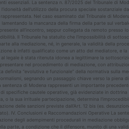
menti essenziali. La sentenza n. 87/2025 del Tribunale di Mo
’idoneità dell’utilizzo della procura speciale sostanziale d
a rappresentata. Nel caso esaminato dal Tribunale di Modena
lamentando la mancanza della firma della parte sul verbale
resente all’incontro, seppur collegata da remoto presso lo 
ilità. Il Tribunale ha statuito che l’impossibilità di sottoscr
arte alla mediazione, né, in generale, la validità della proc
azione è infatti qualificato come un atto del mediatore, e l
a al legale è stata ritenuta idonea a legittimare la sottoscri
appresentare nel procedimento di mediazione, con attribuzio
ta definita “evolutiva e funzionale” della normativa sulla me
i formalismi, segnando un passaggio chiave verso la piena dig
 sentenza di Modena rappresenti un importante precedente, l
 di specifiche cautele operative, già evidenziate in dottrin
, o la sua irrituale partecipazione, determina l’improcedib
zione delle sanzioni previste dall’Art. 12 bis (es. desunzion
ato). IV. Conclusioni e Raccomandazioni Operative La sent
azione degli adempimenti procedurali in mediazione obbliga
lla parte, a condizione che il difensore, munito di una valid