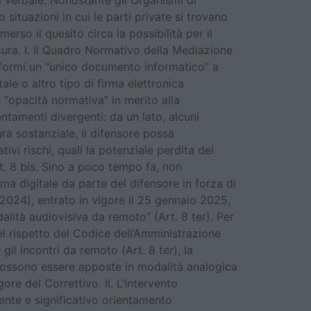
l verbale. Nonostante gli Organismi di
 situazioni in cui le parti private si trovano
merso il quesito circa la possibilità per il
ocura. I. Il Quadro Normativo della Mediazione
re formi un “unico documento informatico” a
ale o altro tipo di firma elettronica
e “opacità normativa” in merito alla
entamenti divergenti: da un lato, alcuni
a sostanziale, il difensore possa
ivi rischi, quali la potenziale perdita dei
rt. 8 bis. Sino a poco tempo fa, non
rma digitale da parte del difensore in forza di
2/2024), entrato in vigore il 25 gennaio 2025,
lità audiovisiva da remoto” (Art. 8 ter). Per
 nel rispetto del Codice dell’Amministrazione
 gli incontri da remoto (Art. 8 ter), la
e possono essere apposte in modalità analogica
re del Correttivo. II. L’Intervento
ente e significativo orientamento