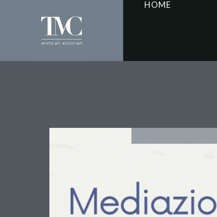
HOME
La Sottoscrizione del 
Difensore Munito di Pro
Orientamenti Interpreta