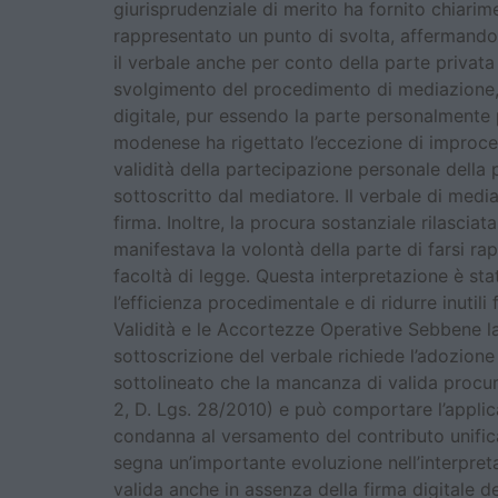
giurisprudenziale di merito ha fornito chiari
rappresentato un punto di svolta, affermando l
il verbale anche per conto della parte privat
svolgimento del procedimento di mediazione, 
digitale, pur essendo la parte personalmente p
modenese ha rigettato l’eccezione di improcedib
validità della partecipazione personale della p
sottoscritto dal mediatore. Il verbale di medi
firma. Inoltre, la procura sostanziale rilasciat
manifestava la volontà della parte di farsi r
facoltà di legge. Questa interpretazione è sta
l’efficienza procedimentale e di ridurre inutil
Validità e le Accortezze Operative Sebbene la
sottoscrizione del verbale richiede l’adozione
sottolineato che la mancanza di valida procura
2, D. Lgs. 28/2010) e può comportare l’applica
condanna al versamento del contributo unific
segna un’importante evoluzione nell’interpret
valida anche in assenza della firma digitale de