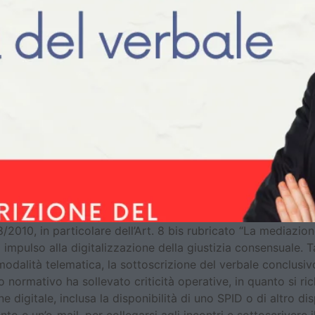
8/2010, in particolare dell’Art. 8 bis rubricato “La mediazio
mpulso alla digitalizzazione della giustizia consensuale. Tal
dalità telematica, la sottoscrizione del verbale conclusivo
smo normativo ha sollevato criticità operative, in quanto si 
digitale, inclusa la disponibilità di uno SPID o di altro disp