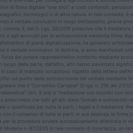
e un’e-mail, per collegarsi agli incontri e sottoscrivere i
tivi di firma digitale “one shot” a costi contenuti, persistono
nagrafici, tecnologici o di altra natura. In tale contesto, è e
endo il verbale conclusivo in luogo dell’assistito, previa pr
8 bis, comma 3, del D. Lgs. 28/2010 prescrive che il mediato
rti e agli avvocati per la sottoscrizione mediante firma digit
ll’obiettivo di piena digitalizzazione, ha generato un’inizial
re il verbale conclusivo. In dottrina, si sono manifestati ori
forza del potere rappresentativo conferito mediante procur
uogo della parte; dall’altro, altri hanno paventato significat
e, in caso di mancato scrupoloso rispetto della lettera dell’A
cifici sul punto della sottoscrizione del verbale mediante fi
gnalare che il “Correttivo Cartabia” (D.lgs. n. 216 del 27/1
telematica” (Art. 8 bis) e “mediazione con incontri con moda
 a prescrivere che tutti gli atti siano formati e sottoscritti
e o qualificata per tutte le parti, i legali e il mediatore. Per
o con il consenso di tutte le parti; in sua assenza, le firm
 per le procedure avviate successivamente all’entrata in vigo
di Modena n. 87/2025 In tale contesto di incertezza, un rec