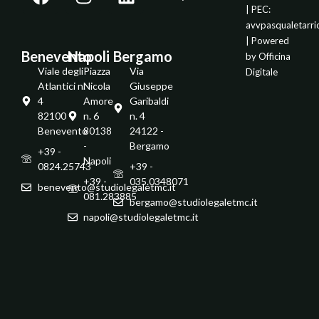
| PEC:
avvpasqualetarr
| Powered
Benevento
Napoli
Bergamo
by
Officina
Viale degli
Piazza
Via
Digitale
Atlantici n.
Nicola
Giuseppe
4
Amore
Garibaldi
82100 -
n. 6
n. 4
Benevento
80138
24122 -
-
Bergamo
+39 -
Napoli
0824.25743
+39 -
+39 -
035.0348071
benevento@studiolegaletmc.it
081.283885
bergamo@studiolegaletmc.it
napoli@studiolegaletmc.it