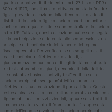
quadro normativo di riferimento. L’art. 27-bis del DPR n.
600 del 1973, che attua la direttiva comunitaria “madre-
figlia”, prevede l’esenzione dalla ritenuta sui dividendi
distribuiti da società figlie a società madri comunitarie,
anche quando queste ultime sono controllate da società
extra-UE. Tuttavia, questa esenzione può essere negata
se la partecipazione è detenuta allo scopo esclusivo o
principale di beneficiare indebitamente del regime
fiscale agevolato. Per verificare se un soggetto sia il
reale beneficiario effettivo dei dividendi, la
giurisprudenza comunitaria e di legittimità ha elaborato
tre test autonomi e disgiunti, denominati dalla dottrina:
Il “substantive business activity test” verifica se la
società percipiente svolga un’attività economica
effettiva o sia una costruzione di puro artificio. Questo
test esamina se esista una struttura operativa reale, con
dipendenti, locali, mezzi aziendali, oppure se si tratti di
una mera scatola vuota. Il “dominion test” rappresenta il
cuore dell’indagine e valuta se la società percipiente