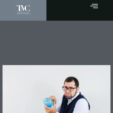
Dividendi internazionali:
quando la holding danese è
davvero “beneficiario
effettivo”?