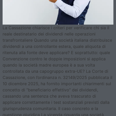
La Cassazione chiarisce i criteri per verificare chi sia il
reale destinatario dei dividendi nelle operazioni
transfrontaliere Quando una società italiana distribuisce
dividendi a una controllante estera, quale aliquota di
ritenuta alla fonte deve applicare? E soprattutto: quale
Convenzione contro le doppie imposizioni si applica
quando la società madre europea è a sua volta
controllata da una capogruppo extra-UE? La Corte di
Cassazione, con l’ordinanza n. 32149/2025 pubblicata il
10 dicembre 2025, ha fornito importanti chiarimenti sul
concetto di “beneficiario effettivo” dei dividendi,
cassando una sentenza che aveva trascurato di
applicare correttamente i test sostanziali previsti dalla
giurisprudenza comunitaria. Il caso concreto e la
questione giuridica La vicenda riguarda una società