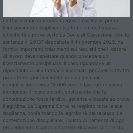
La Cassazione conferma i requisiti essenziali per un
licenziamento disciplinare legittimo: immediatezza,
specificità e prove certe La Corte di Cassazione, con la
sentenza n. 29137 depositata il 4 novembre 2025, ha
fornito importanti chiarimenti sui requisiti che il datore
di lavoro deve rispettare quando procede a un
licenziamento disciplinare. Il caso riguardava un
dipendente di una farmacia licenziato per aver sottratto
prodotti dal punto vendita, con un ammanco
complessivo di circa 18.000 euro. Il lavoratore aveva
impugnato il licenziamento sostenendo che la
contestazione fosse tardiva, generica e basata su prove
illegittime. La Suprema Corte ha respinto tutte le sue
doglianze, confermando la legittimità del recesso. La
contestazione disciplinare: il punto di partenza di ogni
procedimento Quando un datore di lavoro scopre che