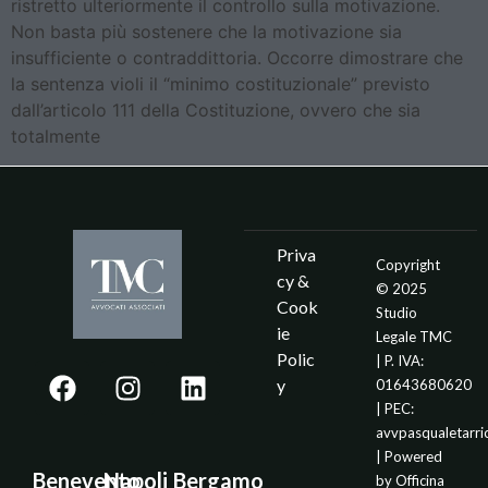
ristretto ulteriormente il controllo sulla motivazione.
Non basta più sostenere che la motivazione sia
insufficiente o contraddittoria. Occorre dimostrare che
la sentenza violi il “minimo costituzionale” previsto
dall’articolo 111 della Costituzione, ovvero che sia
totalmente
Priva
Copyright
cy &
© 2025
Cook
Studio
ie
Legale TMC
Polic
| P. IVA:
y
01643680620
| PEC:
avvpasqualetarr
| Powered
Benevento
Napoli
Bergamo
by
Officina