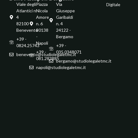
Viale degli
Piazza
Via
Digitale
Atlantici n.
Nicola
Giuseppe
4
Amore
Garibaldi
82100 -
n. 6
n. 4
Benevento
80138
24122 -
-
Bergamo
+39 -
Napoli
0824.25743
+39 -
+39 -
035.0348071
benevento@studiolegaletmc.it
081.283885
bergamo@studiolegaletmc.it
napoli@studiolegaletmc.it