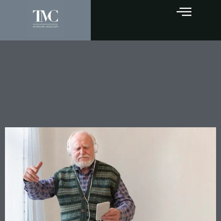
L’amministrazione di
sostegno: uno strumento
flessibile per la tutela delle
persone fragili