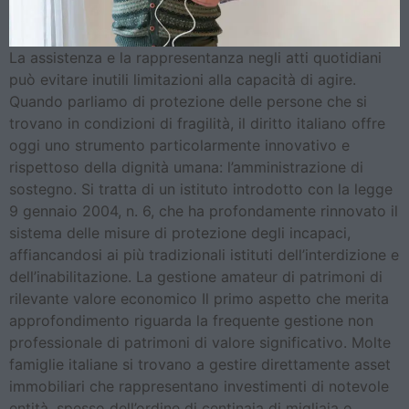
La assistenza e la rappresentanza negli atti quotidiani
può evitare inutili limitazioni alla capacità di agire.
Quando parliamo di protezione delle persone che si
trovano in condizioni di fragilità, il diritto italiano offre
oggi uno strumento particolarmente innovativo e
rispettoso della dignità umana: l’amministrazione di
sostegno. Si tratta di un istituto introdotto con la legge
9 gennaio 2004, n. 6, che ha profondamente rinnovato il
sistema delle misure di protezione degli incapaci,
affiancandosi ai più tradizionali istituti dell’interdizione e
dell’inabilitazione. La gestione amateur di patrimoni di
rilevante valore economico Il primo aspetto che merita
approfondimento riguarda la frequente gestione non
professionale di patrimoni di valore significativo. Molte
famiglie italiane si trovano a gestire direttamente asset
immobiliari che rappresentano investimenti di notevole
entità, spesso dell’ordine di centinaia di migliaia o