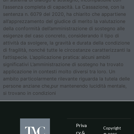
l’assenza completa di capacità. La Cassazione, con la
sentenza n. 6079 del 2020, ha chiarito che appartiene
all’apprezzamento del giudice di merito la valutazione
della conformità dell’amministrazione di sostegno alle
esigenze del caso concreto, considerando il tipo di
attività da svolgere, la gravità e durata della condizione
di fragilità, nonché tutte le circostanze caratterizzanti la
fattispecie. L’applicazione pratica: alcuni ambiti
significativi L’amministrazione di sostegno ha trovato
applicazione in contesti molto diversi tra loro. Un
ambito particolarmente rilevante riguarda la tutela delle
persone anziane che,pur mantenendo lucidità mentale,
si trovano in condizioni
Priva
Copyright
cy &