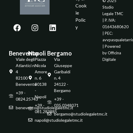
© 2025
Cook
Studio
ie
Legale TMC
Polic
| P. IVA:
y
01643680620
| PEC:
avvpasqualetarr
| Powered
Benevento
Napoli
Bergamo
by
Officina
Viale degli
Piazza
Via
Digitale
Atlantici n.
Nicola
Giuseppe
4
Amore
Garibaldi
82100 -
n. 6
n. 4
Benevento
80138
24122 -
-
Bergamo
+39 -
Napoli
0824.25743
+39 -
+39 -
035.0348071
benevento@studiolegaletmc.it
081.283885
bergamo@studiolegaletmc.it
napoli@studiolegaletmc.it