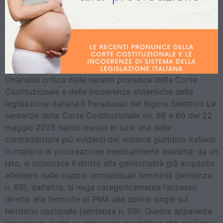
Un’analisi critica delle recenti pronunce della Corte
Costituzionale e delle incoerenze sistemiche della
legislazione italiana Il Paradosso del Rigore Selettivo Le
sentenze della Corte Costituzionale nn. 68 e 69 del 22
maggio 2025 hanno messo in luce una delle
contraddizioni più evidenti del sistema giuridico italiano
in materia di procreazione medicalmente assistita: da un
lato, si riconosce il diritto alla genitorialità già acquisito
all’estero dalle coppie omosessuali femminili (sentenza
n. 68), dall’altro, si nega categoricamente l’accesso
diretto alle tecniche di PMA alle donne single sul
territorio nazionale (sentenza n. 69). Questa apparente