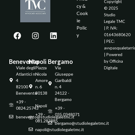
Copyright
cy &
© 2025
Cook
Studio
ie
Legale TMC
Polic
| P. IVA:
y
01643680620
| PEC:
avvpasqualetarr
| Powered
Benevento
Napoli
Bergamo
by
Officina
Viale degli
Piazza
Via
Digitale
Atlantici n.
Nicola
Giuseppe
4
Amore
Garibaldi
82100 -
n. 6
n. 4
Benevento
80138
24122 -
-
Bergamo
+39 -
Napoli
0824.25743
+39 -
+39 -
035.0348071
benevento@studiolegaletmc.it
081.283885
bergamo@studiolegaletmc.it
napoli@studiolegaletmc.it