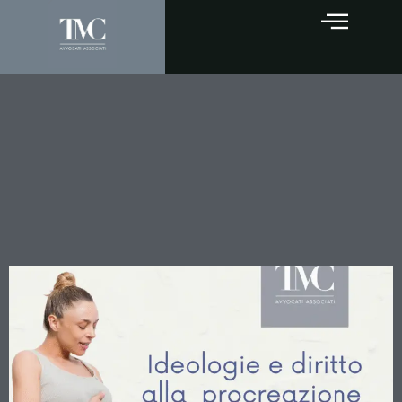
Le Contraddizioni della
Procreazione Medicalmente
Assistita: Tra Rigore
Normativo e Crisi
Demografica