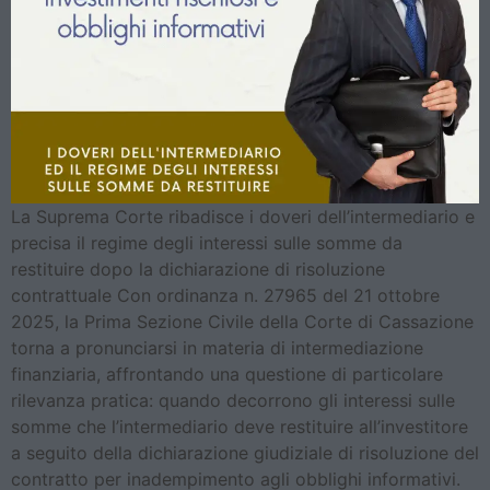
La Suprema Corte ribadisce i doveri dell’intermediario e
precisa il regime degli interessi sulle somme da
restituire dopo la dichiarazione di risoluzione
contrattuale Con ordinanza n. 27965 del 21 ottobre
2025, la Prima Sezione Civile della Corte di Cassazione
torna a pronunciarsi in materia di intermediazione
finanziaria, affrontando una questione di particolare
rilevanza pratica: quando decorrono gli interessi sulle
somme che l’intermediario deve restituire all’investitore
a seguito della dichiarazione giudiziale di risoluzione del
contratto per inadempimento agli obblighi informativi.