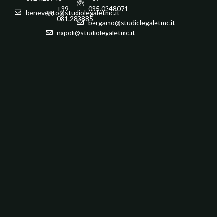
+39 -
035.0348071
benevento@studiolegaletmc.it
081.283885
bergamo@studiolegaletmc.it
napoli@studiolegaletmc.it