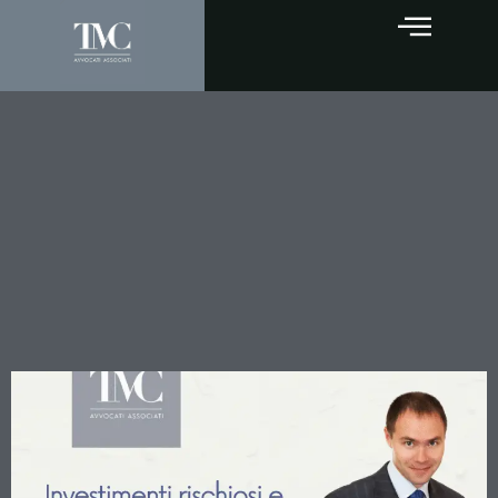
Investimenti rischiosi e
obblighi informativi: la
Cassazione chiarisce
quando decorrono gli
interessi in caso di
risoluzione del contratto