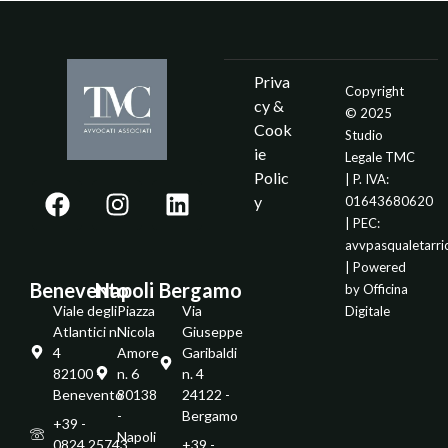
Priva
Copyright
cy &
© 2025
Cook
Studio
ie
Legale TMC
Polic
| P. IVA:
y
01643680620
| PEC:
avvpasqualetarr
| Powered
Benevento
Napoli
Bergamo
by
Officina
Viale degli
Piazza
Via
Digitale
Atlantici n.
Nicola
Giuseppe
4
Amore
Garibaldi
82100 -
n. 6
n. 4
Benevento
80138
24122 -
-
Bergamo
+39 -
Napoli
0824.25743
+39 -