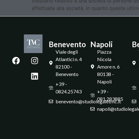
tributario relativo a una società di persone do
effettuate alla società, in quanto queste ultime
Benevento
Napoli
B
Viale degli
Piazza
Atlantici n. 4
Nicola
82100 -
Amore n. 6
Benevento
80138 -
Napoli
+39 -
0824.25743
+39 -
081.283885
benevento@studiolegaletmc.it
napoli@studiolegal