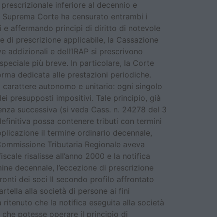
 prescrizionale inferiore al decennio e
. La Suprema Corte ha censurato entrambi i
i e affermando principi di diritto di notevole
ne di prescrizione applicabile, la Cassazione
ve addizionali e dell’IRAP si prescrivono
speciale più breve. In particolare, la Corte
norma dedicata alle prestazioni periodiche.
a carattere autonomo e unitario: ogni singolo
 presupposti impositivi. Tale principio, già
enza successiva (si veda Cass. n. 24278 del 3
finitiva possa contenere tributi con termini
pplicazione il termine ordinario decennale,
a Commissione Tributaria Regionale aveva
scale risalisse all’anno 2000 e la notifica
ine decennale, l’eccezione di prescrizione
ronti dei soci Il secondo profilo affrontato
rtella alla società di persone ai fini
ritenuto che la notifica eseguita alla società
i che potesse operare il principio di