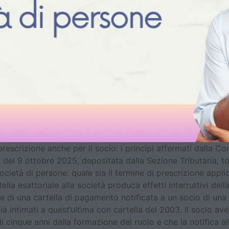
prescrizione anche per il socio: i principi affermati dalla 
 del 9 ottobre 2025, depositata dalla Sezione Tributaria, t
cietà di persone: quale sia il termine di prescrizione applicab
ella esattoriale alla società produca effetti interruttivi dell
ne di una cartella di pagamento notificata a un socio di una
già intimati a quest’ultima con cartella del 2003. Il socio a
 cinque anni dalla formazione del ruolo e che la notifica a