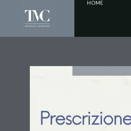
HOME
Prescrizione dei debiti
ribadisce il termine dec