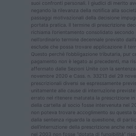
suoi confronti personali. I giudici di merito 
negando la rilevanza della notifica alla societ
passaggi motivazionali della decisione impugnat
portata pratica. Il termine di prescrizione de
richiama l’orientamento consolidato secondo cui
nell’ordinario termine decennale previsto dall
esclude che possa trovare applicazione il term
Questo perché l’obbligazione tributaria, pur 
pagamento non è legato ai precedenti, ma rise
affermato dalle Sezioni Unite con la sentenz
novembre 2020 e Cass. n. 33213 del 29 novembr
prescrizionali diversi se espressamente previs
unitamente alle cause di interruzione previst
errato nel ritenere maturata la prescrizione in
della cartella al socio fosse intervenuta nel
non poteva trovare accoglimento su questa base
dalla sentenza riguarda la questione, di partico
dell’interruzione della prescrizione anche nei
nel 2003 non fosse “dotata di fungibilità” risp