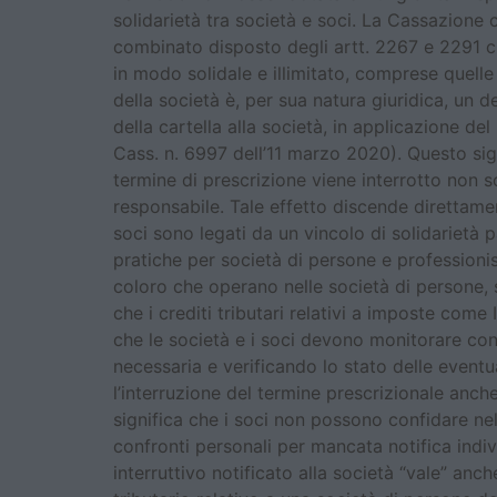
solidarietà tra società e soci. La Cassazion
combinato disposto degli artt. 2267 e 2291 c.c.
in modo solidale e illimitato, comprese quelle 
della società è, per sua natura giuridica, un d
della cartella alla società, in applicazione del
Cass. n. 6997 dell’11 marzo 2020). Questo sign
termine di prescrizione viene interrotto non so
responsabile. Tale effetto discende direttament
soci sono legati da un vincolo di solidarietà p
pratiche per società di persone e professioni
coloro che operano nelle società di persone, s
che i crediti tributari relativi a imposte com
che le società e i soci devono monitorare co
necessaria e verificando lo stato delle eventu
l’interruzione del termine prescrizionale anch
significa che i soci non possono confidare nel 
confronti personali per mancata notifica indiv
interruttivo notificato alla società “vale” anc