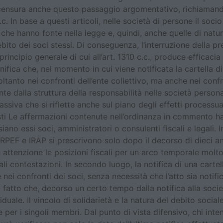
e censura anche questo passaggio argomentativo, richiamando
 In base a questi articoli, nelle società di persone il socio 
che hanno fonte nella legge e, quindi, anche quelle di natura
ebito dei soci stessi. Di conseguenza, l’interruzione della p
 principio generale di cui all’art. 1310 c.c., produce efficac
ifica che, nel momento in cui viene notificata la cartella di
ltanto nei confronti dell’ente collettivo, ma anche nei confr
e dalla struttura della responsabilità nelle società personal
assiva che si riflette anche sul piano degli effetti processua
sti Le affermazioni contenute nell’ordinanza in commento h
iano essi soci, amministratori o consulenti fiscali e legali.
e IRPEF e IRAP si prescrivono solo dopo il decorso di dieci 
n attenzione le posizioni fiscali per un arco temporale mo
ali contestazioni. In secondo luogo, la notifica di una cart
e nei confronti dei soci, senza necessità che l’atto sia noti
fatto che, decorso un certo tempo dalla notifica alla società,
iduale. Il vincolo di solidarietà e la natura del debito soci
he per i singoli membri. Dal punto di vista difensivo, chi int