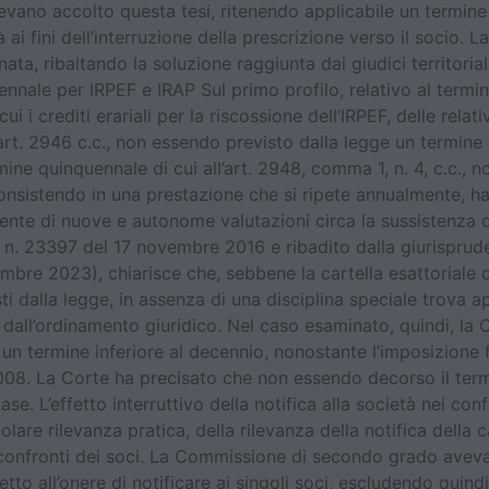
avevano accolto questa tesi, ritenendo applicabile un termine
à ai fini dell’interruzione della prescrizione verso il socio
a, ribaltando la soluzione raggiunta dai giudici territorial
cennale per IRPEF e IRAP Sul primo profilo, relativo al termi
 i crediti erariali per la riscossione dell’IRPEF, delle relati
’art. 2946 c.c., non essendo previsto dalla legge un termine 
ine quinquennale di cui all’art. 2948, comma 1, n. 4, c.c., 
consistendo in una prestazione che si ripete annualmente, h
nte di nuove e autonome valutazioni circa la sussistenza dei
a n. 23397 del 17 novembre 2016 e ribadito dalla giurisprud
e 2023), chiarisce che, sebbene la cartella esattoriale de
ti dalla legge, in assenza di una disciplina speciale trova a
e dall’ordinamento giuridico. Nel caso esaminato, quindi, l
 un termine inferiore al decennio, nonostante l’imposizione fi
 2008. La Corte ha precisato che non essendo decorso il term
. L’effetto interruttivo della notifica alla società nei conf
lare rilevanza pratica, della rilevanza della notifica della ca
 confronti dei soci. La Commissione di secondo grado aveva 
etto all’onere di notificare ai singoli soci, escludendo quind