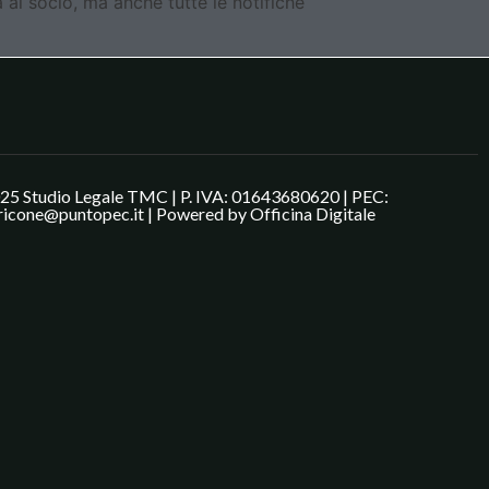
a al socio, ma anche tutte le notifiche
25 Studio Legale TMC | P. IVA: 01643680620 | PEC:
ricone@puntopec.it | Powered by
Officina Digitale