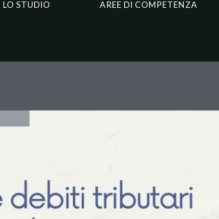
LO STUDIO
AREE DI COMPETENZA
 tributari nelle società di per
ennale e gli effetti verso i soc