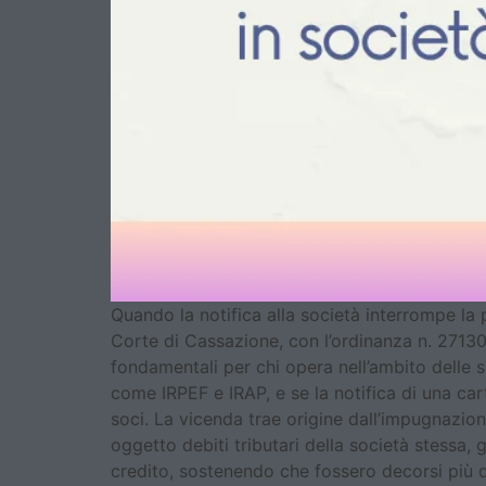
Quando la notifica alla società interrompe la 
Corte di Cassazione, con l’ordinanza n. 27130
fondamentali per chi opera nell’ambito delle so
come IRPEF e IRAP, e se la notifica di una cart
soci. La vicenda trae origine dall’impugnazio
oggetto debiti tributari della società stessa, 
credito, sostenendo che fossero decorsi più di