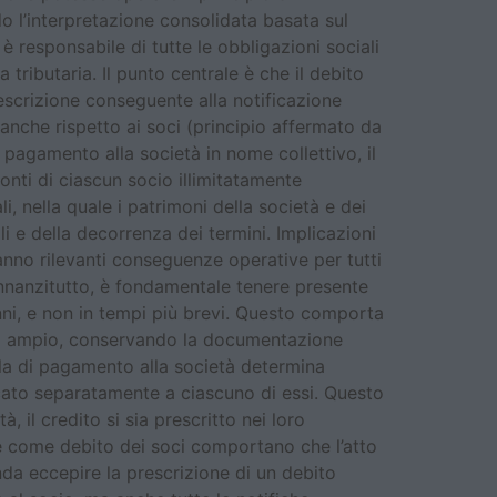
 l’interpretazione consolidata basata sul
è responsabile di tutte le obbligazioni sociali
 tributaria. Il punto centrale è che il debito
rescrizione conseguente alla notificazione
ia anche rispetto ai soci (principio affermato da
 pagamento alla società in nome collettivo, il
onti di ciascun socio illimitatamente
i, nella quale i patrimoni della società e dei
li e della decorrenza dei termini. Implicazioni
anno rilevanti conseguenze operative per tutti
 Innanzitutto, è fondamentale tenere presente
anni, e non in tempi più brevi. Questo comporta
lto ampio, conservando la documentazione
ella di pagamento alla società determina
ficato separatamente a ciascuno di essi. Questo
 il credito si sia prescritto nei loro
ale come debito dei soci comportano che l’atto
enda eccepire la prescrizione di un debito