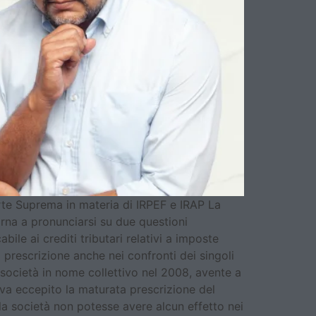
Corte Suprema in materia di IRPEF e IRAP La
orna a pronunciarsi su due questioni
ile ai crediti tributari relativi a imposte
a prescrizione anche nei confronti dei singoli
 società in nome collettivo nel 2008, avente a
veva eccepito la maturata prescrizione del
lla società non potesse avere alcun effetto nei