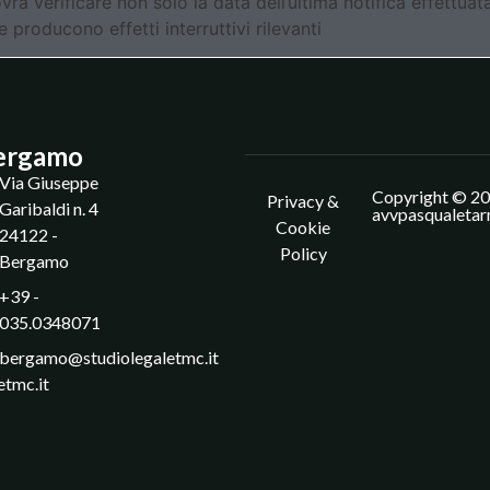
vrà verificare non solo la data dell’ultima notifica effettuat
 producono effetti interruttivi rilevanti
ergamo
Via Giuseppe
Copyright © 20
Privacy &
Garibaldi n. 4
avvpasqualetar
Cookie
24122 -
Policy
Bergamo
+39 -
035.0348071
bergamo@studiolegaletmc.it
etmc.it