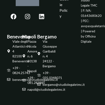
Studio
ie
Legale TMC
Polic
| P. IVA:
y
01643680620
| PEC:
avvpasqualetarr
| Powered
Benevento
Napoli
Bergamo
by
Officina
Viale degli
Piazza
Via
Digitale
Atlantici n.
Nicola
Giuseppe
4
Amore
Garibaldi
82100 -
n. 6
n. 4
Benevento
80138
24122 -
-
Bergamo
+39 -
Napoli
0824.25743
+39 -
+39 -
035.0348071
benevento@studiolegaletmc.it
081.283885
bergamo@studiolegaletmc.it
napoli@studiolegaletmc.it