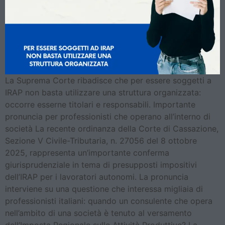
La Suprema Corte ribadisce che per essere soggetti a
IRAP non basta utilizzare una struttura organizzata:
occorre esserne titolari e responsabili. Importante
pronuncia per professionisti che operano all’interno di
società La recente ordinanza della Corte di Cassazione,
Sezione V Civile-Tributaria, n. 27056 del 8 ottobre
2025, rappresenta un’importante conferma
giurisprudenziale in tema di presupposti impositivi
dell’IRAP per i lavoratori autonomi. La pronuncia
interviene su una questione che interessa migliaia di
professionisti italiani: quando un consulente che opera
nell’ambito di una società è tenuto al versamento