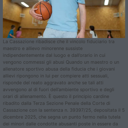
La Cassazione ribadisce che il vincolo fiduciario tra
maestro e allievo minorenne sussiste
indipendentemente dal luogo e dall’orario in cui
vengono commessi gli abusi Quando un maestro o un
allenatore sportivo abusa della fiducia che i giovani
allievi ripongono in lui per compiere atti sessuali,
risponde del reato aggravato anche se tali atti
avvengono al di fuori dell’ambiente sportivo e degli
orari di allenamento. È questo il principio cardine
ribadito dalla Terza Sezione Penale della Corte di
Cassazione con la sentenza n. 39397/25, depositata il 5
dicembre 2025, che segna un punto fermo nella tutela
dei minori dalle condotte abusanti poste in essere da