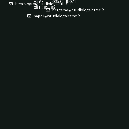
+39 -
035.0348071
benevento@studiolegaletmc.it
081.283885
bergamo@studiolegaletmc.it
napoli@studiolegaletmc.it