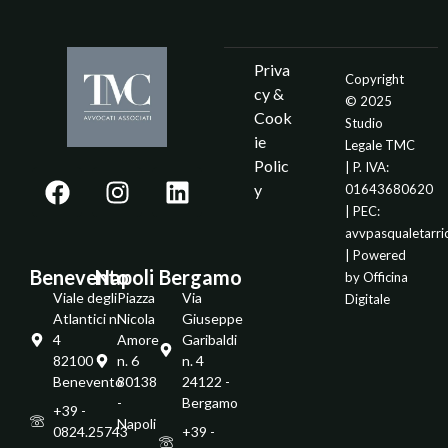
Priva
Copyright
cy &
© 2025
Cook
Studio
ie
Legale TMC
Polic
| P. IVA:
y
01643680620
| PEC:
avvpasqualetarr
| Powered
Benevento
Napoli
Bergamo
by
Officina
Viale degli
Piazza
Via
Digitale
Atlantici n.
Nicola
Giuseppe
4
Amore
Garibaldi
82100 -
n. 6
n. 4
Benevento
80138
24122 -
-
Bergamo
+39 -
Napoli
0824.25743
+39 -