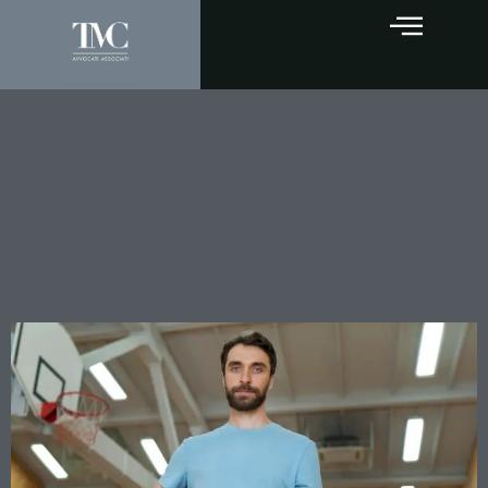
Il rapporto di affidamento
nei reati sessuali con
minorenni: l’allenatore
risponde anche per gli abusi
fuori dalla palestra