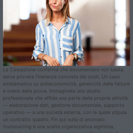
La Cassazione conferma che documentare non basta:
serve provare l’inerenza concreta dei costi. Un caso
emblematico su antieconomicità, genericità delle fatture
e onere della prova. Immaginate uno studio
professionale che affida una parte delle proprie attività
— elaborazione dati, gestione documentale, supporto
operativo — a una società esterna, con la quale stipula
un contratto quadro. Fin qui nulla di anomalo:
l’outsourcing è una scelta organizzativa legittima,