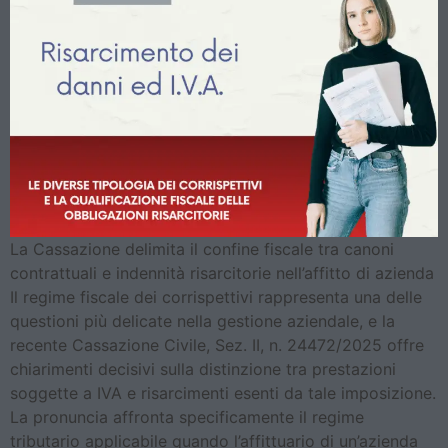
La Cassazione delimita il confine fiscale tra canoni
contrattuali e indennità risarcitorie nell’affitto di azienda
Il regime fiscale dei corrispettivi rappresenta una delle
questioni più delicate nella gestione aziendale, e la
recente Cassazione Civile, Sez. II, n. 24472/2025 offre
chiarimenti decisivi sulla distinzione tra prestazioni
soggette a IVA e risarcimenti esenti da tale imposizione.
La pronuncia affronta specificamente il regime
tributario applicabile quando l’affittuario di un’azienda