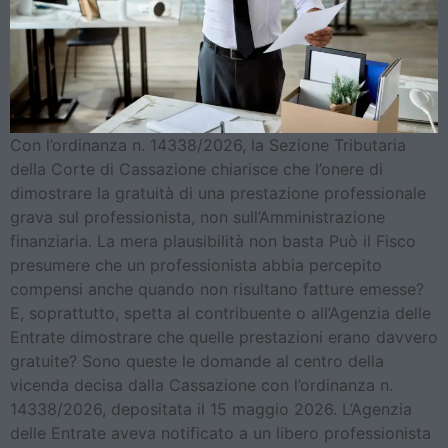
Con l’ordinanza n. 14338/2026, la Sezione Tributaria
della Corte di Cassazione chiarisce che l’onere di
dimostrare la gratuità di una prestazione professionale
grava sul professionista, non sull’Amministrazione
finanziaria. La mera plausibilità non basta Può il Fisco
presumere che un professionista abbia percepito
compensi anche quando non risultano fatture emesse?
E, soprattutto, spetta al contribuente o all’Agenzia delle
Entrate dimostrare che quelle prestazioni erano davvero
gratuite? Sono queste le domande al centro della
vicenda decisa dalla Cassazione con l’ordinanza n.
14338/2026, depositata il 15 maggio 2026. L’Agenzia
delle Entrate aveva notificato a un libero professionista