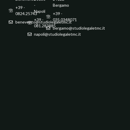
-
Bergamo
+39 -
Napoli
0824.25743
+39 -
+39 -
035.0348071
benevento@studiolegaletmc.it
081.283885
bergamo@studiolegaletmc.it
napoli@studiolegaletmc.it