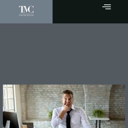
Prestazioni professionali
senza fattura: chi deve
provare la gratuità? La
Cassazione ribadisce le
regole