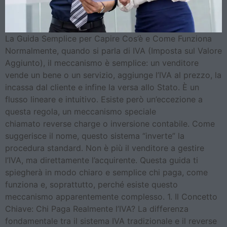
La Guida Semplice per Capire Cos’è e Come Funziona
Normalmente, quando si parla di IVA (Imposta sul Valore
Aggiunto), il meccanismo è semplice: un venditore
vende un bene o un servizio, aggiunge l’IVA al prezzo, la
incassa dal cliente e infine la versa allo Stato. È un
flusso lineare e intuitivo. Esiste però un’eccezione a
questa regola, un meccanismo speciale
chiamato reverse charge o inversione contabile. Come
suggerisce il nome, questo sistema “inverte” la
procedura standard. Non è più il venditore a gestire
l’IVA, ma direttamente l’acquirente. Questa guida ti
spiegherà in modo chiaro e semplice chi paga, come
funziona e, soprattutto, perché esiste questo
meccanismo apparentemente complesso. 1. Il Concetto
Chiave: Chi Paga Realmente l’IVA? La differenza
fondamentale tra il sistema IVA tradizionale e il reverse