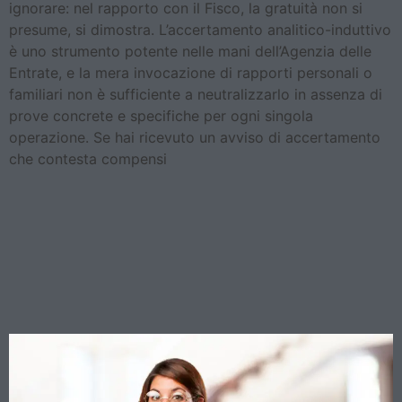
ignorare: nel rapporto con il Fisco, la gratuità non si
presume, si dimostra. L’accertamento analitico-induttivo
è uno strumento potente nelle mani dell’Agenzia delle
Entrate, e la mera invocazione di rapporti personali o
familiari non è sufficiente a neutralizzarlo in assenza di
prove concrete e specifiche per ogni singola
operazione. Se hai ricevuto un avviso di accertamento
che contesta compensi
Costi in outsourcing e
deducibilità fiscale: quando
la fattura generica costa
cara