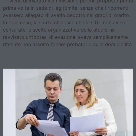
— viene dichiarato inammissibile perché proposto per la
prima volta in sede di legittimità, senza che i ricorrenti
avessero allegato di averlo dedotto nei gradi di merito.
In ogni caso, la Corte chiarisce che la CGT non aveva
censurato le scelte organizzative dello studio né
ravvisato un’ipotesi di evasione: aveva semplicemente
ritenuto non assolto l’onere probatorio sulla deducibilità
Reverse Charge IVA