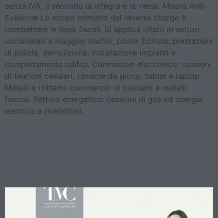
senza IVA, il secondo la integra e la versa. Misura Anti-
Evasione Lo scopo primario del reverse charge è
combattere le frodi fiscali. Si applica infatti in settori
considerati a maggior rischio, come: Edilizia: prestazioni
di pulizia, demolizione, installazione impianti e
completamento edifici. Commercio elettronico: cessioni
di telefoni cellulari, console da gioco, tablet e laptop.
Metalli e rottami: commercio di cascami e metalli
ferrosi. Settore energetico: cessioni di gas ed energia
elettrica a rivenditori.
IVA e risarcimenti: quando i
corrispettivi non sono
tassabili