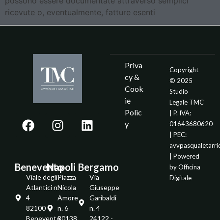
possono essere documentate attraverso semplici
ricevute o, eventualmente, fatture esenti
Priva
Copyright
cy &
© 2025
Cook
Studio
ie
Legale TMC
Polic
| P. IVA:
y
01643680620
| PEC:
avvpasqualetarr
| Powered
Benevento
Napoli
Bergamo
by
Officina
Viale degli
Piazza
Via
Digitale
Atlantici n.
Nicola
Giuseppe
4
Amore
Garibaldi
82100 -
n. 6
n. 4
Benevento
80138
24122 -