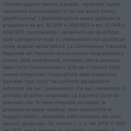
“svariati rapporti bancari e postali, registranti ingenti
versamenti e prelevamenti di cui non aveva fornito
giustificazione”. L’Amministrazione aveva applicato le
presunzioni ex art. 32 DPR n. 600/1973 e art. 51 DPR n.
633/1972, considerando i versamenti non giustificati
quali corrispettivi evasi e i prelevamenti non giustificati
come acquisti senza fattura. La Commissione Tributaria
Regionale del Piemonte aveva accolto integralmente il
ricorso della contribuente, ritenendo che la sentenza
della Corte Costituzionale n. 228 del 6 ottobre 2014
avesse comportato l’inoperatività delle presunzioni
bancarie “tout court” nei confronti dei lavoratori
autonomi, sia per i prelevamenti che per i versamenti. Il
principio di diritto consolidato La Suprema Corte ha
precisato che “in tema d’imposte sui redditi, la
presunzione legale (relativa) della disponibilità di
maggior reddito, desumibile dalle risultanze dei conti
bancari, giusta l’art. 32, comma 1, n. 2, del d.P.R. n. 600
del 1973, non è riferibile ai soli titolari di reddito di