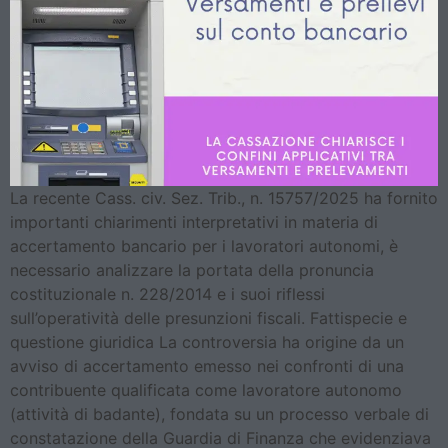
La recente Cass. civ. Sez. Trib., n. 15757/2025 ha fornito
importanti chiarimenti interpretativi in materia di
accertamento bancario per i lavoratori autonomi, è
necessario analizzare la portata della pronuncia
costituzionale n. 228/2014 e i suoi riflessi
sull’operatività delle presunzioni fiscali. Fattispecie e
questione giuridica La controversia ha origine da un
avviso di accertamento emesso nei confronti di una
contribuente qualificata come lavoratore autonomo
(attività di badante), fondata su un processo verbale di
constatazione della Guardia di Finanza che evidenziava