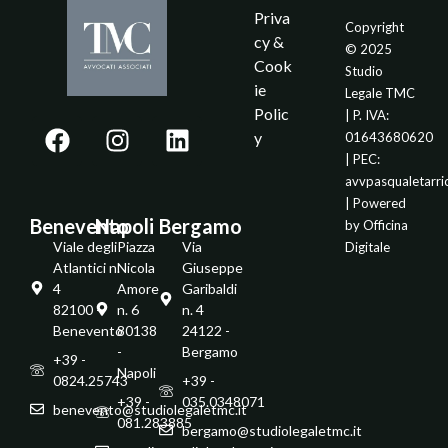
Priva
Copyright
cy &
© 2025
Cook
Studio
ie
Legale TMC
Polic
| P. IVA:
y
01643680620
| PEC:
avvpasqualetarr
| Powered
Benevento
Napoli
Bergamo
by
Officina
Viale degli
Piazza
Via
Digitale
Atlantici n.
Nicola
Giuseppe
4
Amore
Garibaldi
82100 -
n. 6
n. 4
Benevento
80138
24122 -
-
Bergamo
+39 -
Napoli
0824.25743
+39 -
+39 -
035.0348071
benevento@studiolegaletmc.it
081.283885
bergamo@studiolegaletmc.it