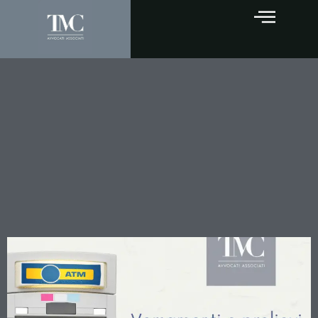
Accertamento bancario e
presunzioni dopo Corte
Costituzionale 228/2014: la
Cassazione chiarisce i
confini applicativi tra
versamenti e prelevamenti