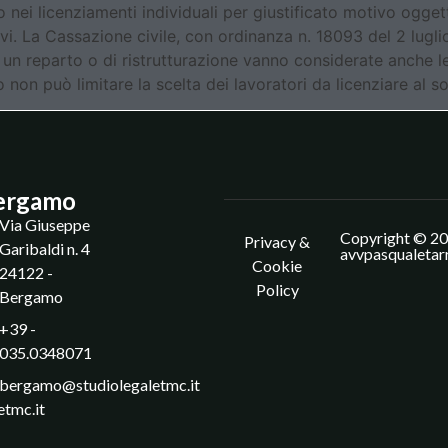
nei licenziamenti individuali per giustificato motivo oggett
tivi. La Cassazione civile, con ordinanza n. 18093 del 2 lug
 un reparto o di ristrutturazione vanno considerate anche le
ro non può limitare la scelta dei lavoratori da licenziare al s
ergamo
Via Giuseppe
Copyright © 20
Privacy &
Garibaldi n. 4
avvpasqualetar
Cookie
24122 -
Policy
Bergamo
+39 -
035.0348071
bergamo@studiolegaletmc.it
etmc.it