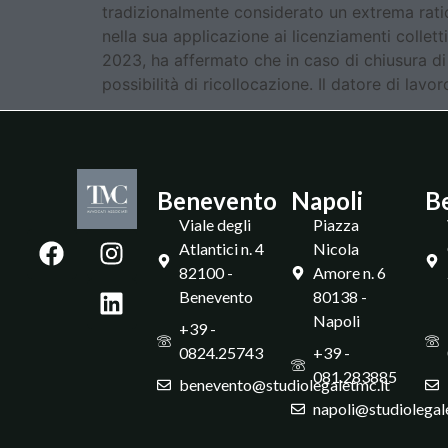
tradizionalmente considerato un extrema ratio 
nella sua applicazione ai licenziamenti collet
2023, ha affermato che in caso di chiusura di
possibilità di ricollocazione. Il datore di lavo
Benevento
Napoli
B
Viale degli
Piazza
Atlantici n. 4
Nicola
82100 -
Amore n. 6
Benevento
80138 -
Napoli
+39 -
0824.25743
+39 -
081.283885
benevento@studiolegaletmc.it
napoli@studiolegal