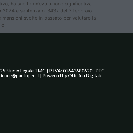
ivo, ha subito un’evoluzione significativa
lio 2024 e sentenza n. 3437 del 3 febbraio
 mansioni svolte in passato per valutare la
olo
25 Studio Legale TMC | P. IVA: 01643680620 | PEC:
ricone@puntopec.it | Powered by
Officina Digitale