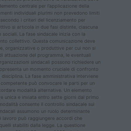
elemento centrale per l’applicazione della
amenti individuali plurimi non prevedono limiti
 secondo i criteri del licenziamento per
vo si articola in due fasi distinte, ciascuna
sociali. La fase sindacale inizia con la
mento collettivo. Questa comunicazione deve
he, organizzative o produttive per cui non si
 di attuazione del programma, le eventuali
organizzazioni sindacali possono richiedere un
 rappresenta un momento cruciale di confronto
 disciplina. La fase amministrativa interviene
le competente può convocare le parti per un
ncordare modalità alternative. Un elemento
 unica e inviata entro sette giorni dal primo
odalità consente il controllo sindacale sui
di sindacali assumono un ruolo determinante
 di lavoro può raggiungere accordi che
uelli stabiliti dalla legge. La questione