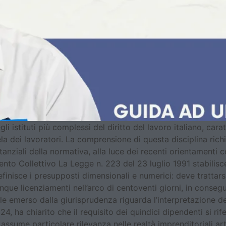
li istituti più complessi del diritto del lavoro italiano, ca
tela dei lavoratori. La comprensione di questa disciplina r
anziali della normativa, alla luce dei recenti orientamenti co
mento Collettivo La Legge n. 223 del 23 luglio 1991 stabili
efinisce i presupposti dimensionali e numerici: deve trattar
nque licenziamenti nell’arco di centoventi giorni, in conseg
e emerso dalla giurisprudenza riguarda l’interpretazione d
, ha chiarito che il requisito dei quindici dipendenti si ri
assume particolare rilevanza nelle realtà imprenditoriali ar