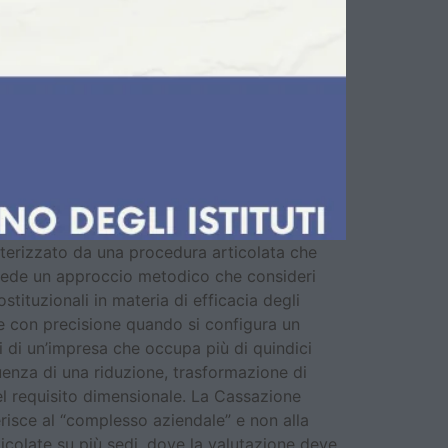
ratterizzato da una procedura articolata che
ichiede un approccio metodico che consideri
stituzionali in materia di efficacia degli
sce con precisione quando si configura un
si di un’impresa che occupa più di quindici
uenza di una riduzione, trasformazione di
el requisito dimensionale. La Cassazione
ferisce al “complesso aziendale” e non alla
ticolate su più sedi, dove la valutazione deve