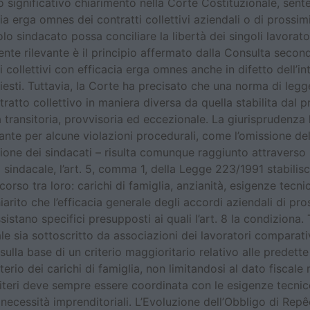
vato significativo chiarimento nella Corte Costituzionale, s
cia erga omnes dei contratti collettivi aziendali o di prossi
lo sindacato possa conciliare la libertà dei singoli lavorat
mente rilevante è il principio affermato dalla Consulta second
i collettivi con efficacia erga omnes anche in difetto dell’
iesti. Tuttavia, la Corte ha precisato che una norma di legg
tratto collettivo in maniera diversa da quella stabilita dal
a transitoria, provvisoria ed eccezionale. La giurisprudenza 
ante per alcune violazioni procedurali, come l’omissione de
one dei sindacati – risulta comunque raggiunto attraverso l’
ndacale, l’art. 5, comma 1, della Legge 223/1991 stabilisce i
corso tra loro: carichi di famiglia, anzianità, esigenze tec
arito che l’efficacia generale degli accordi aziendali di pro
istano specifici presupposti ai quali l’art. 8 la condiziona.
ale sia sottoscritto da associazioni dei lavoratori comparat
o sulla base di un criterio maggioritario relativo alle prede
terio dei carichi di famiglia, non limitandosi al dato fisca
criteri deve sempre essere coordinata con le esigenze tecnic
le necessità imprenditoriali. L’Evoluzione dell’Obbligo di Re