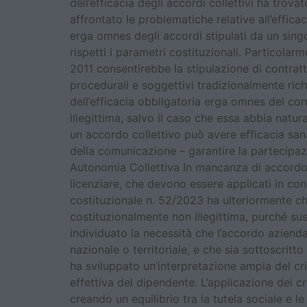
dell’efficacia degli accordi collettivi ha tro
affrontato le problematiche relative all’effica
erga omnes degli accordi stipulati da un singo
rispetti i parametri costituzionali. Particolar
2011 consentirebbe la stipulazione di contratt
procedurali e soggettivi tradizionalmente rich
dell’efficacia obbligatoria erga omnes del con
illegittima, salvo il caso che essa abbia natur
un accordo collettivo può avere efficacia san
della comunicazione – garantire la partecipazi
Autonomia Collettiva In mancanza di accordo si
licenziare, che devono essere applicati in con
costituzionale n. 52/2023 ha ulteriormente chi
costituzionalmente non illegittima, purché suss
individuato la necessità che l’accordo aziend
nazionale o territoriale, e che sia sottoscritt
ha sviluppato un’interpretazione ampia del cri
effettiva del dipendente. L’applicazione dei 
creando un equilibrio tra la tutela sociale e 