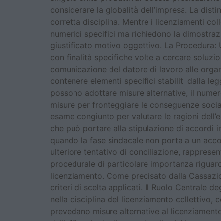
considerare la globalità dell’impresa. La disti
corretta disciplina. Mentre i licenziamenti co
numerici specifici ma richiedono la dimostrazi
giustificato motivo oggettivo. La Procedura: U
con finalità specifiche volte a cercare soluzio
comunicazione del datore di lavoro alle organ
contenere elementi specifici stabiliti dalla le
possono adottare misure alternative, il numero
misure per fronteggiare le conseguenze sociali
esame congiunto per valutare le ragioni dell’
che può portare alla stipulazione di accordi i
quando la fase sindacale non porta a un accor
ulteriore tentativo di conciliazione, rapprese
procedurale di particolare importanza riguard
licenziamento. Come precisato dalla Cassazion
criteri di scelta applicati. Il Ruolo Centrale 
nella disciplina del licenziamento collettivo,
prevedano misure alternative al licenziamento o 