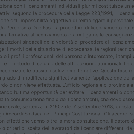
nzione con i licenziamenti individuali plurimi costituisce un 
llettivi seguono la procedura della Legge 223/1991, i licenzi
one dell’impossibilità oggettiva di reimpiegare il personale
n Percorso a Due Fasi La procedura di licenziamento colletti
ni alternative al licenziamento o a mitigarne le conseguenze 
izzazioni sindacali della volontà di procedere al licenzia
gge: i motivi della situazione di eccedenza, le ragioni tecnic
 e i profili professionali del personale interessato, i tempi
 e il metodo di calcolo delle attribuzioni patrimoniali. Le 
eccedenza e le possibili soluzioni alternative. Questa fase
n grado di modificare significativamente l’applicazione della
do o non viene effettuata. L’ufficio regionale o provincia
ntando l’ultima opportunità per evitare i licenziamenti o co
a la comunicazione finale dei licenziamenti, che deve essere
e civile, sentenza n. 21907 del 7 settembre 2018, questa m
degli Accordi Sindacali e i Principi Costituzionali Gli accor
 con effetti che vanno oltre la mera consultazione. Il datore
criteri di scelta dei lavoratori da licenziare differenti da q