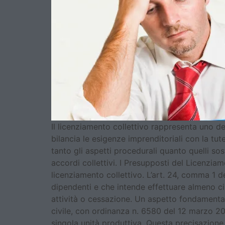
Il licenziamento collettivo rappresenta uno deg
bilancia le esigenze imprenditoriali con la tu
tanto gli aspetti procedurali quanto quelli sost
accordi collettivi. I Presupposti del Licenzia
licenziamento collettivo. L’art. 24, comma 1 d
dipendenti e che intende effettuare almeno ci
attività o cessazione. Un aspetto fondamental
civile, con ordinanza n. 6580 del 12 marzo 2024
singola unità produttiva. Questa precisazione 