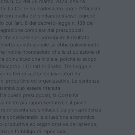
entenza n. 52 del 28 marzo 2023, che ha
mità. La Corte ha evidenziato come l’efficacia
ori con quella del sindacato stesso, purché
o cui l’art. 8 del decreto-legge n. 138 del
integrazione completa dei presupposti
e che cercasse di conseguire il risultato
 precetto costituzionale sarebbe palesemente
ha inoltre riconosciuto che la stipulazione di
lla comunicazione iniziale, poiché lo scopo
accordo. I Criteri di Scelta: Tra Legge e
 criteri di scelta dei lavoratori da
nico-produttive ed organizzative. La sentenza
ssimità può essere ritenuta
 Tra questi presupposti, la Corte ha
ivamente più rappresentative sul piano
tte rappresentanze sindacali. La giurisprudenza
le ma considerando la situazione economica
o-produttive ed organizzative dell’azienda,
pêchage L’obbligo di repêchage,