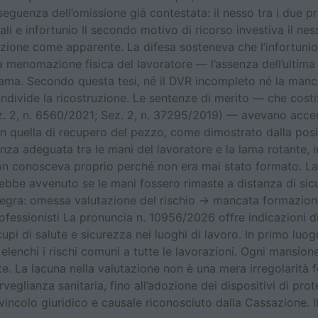
eguenza dell’omissione già contestata: il nesso tra i due pr
iali e infortunio Il secondo motivo di ricorso investiva il ne
azione come apparente. La difesa sosteneva che l’infortunio 
una menomazione fisica del lavoratore — l’assenza dell’ulti
a lama. Secondo questa tesi, né il DVR incompleto né la ma
ndivide la ricostruzione. Le sentenze di merito — che cost
. 2, n. 6560/2021; Sez. 2, n. 37295/2019) — avevano accert
 in quella di recupero del pezzo, come dimostrato dalla posiz
za adeguata tra le mani del lavoratore e la lama rotante, in
non conosceva proprio perché non era mai stato formato. La
arebbe avvenuto se le mani fossero rimaste a distanza di sicu
tegra: omessa valutazione del rischio → mancata formazion
rofessionisti La pronuncia n. 10956/2026 offre indicazioni d
ccupi di salute e sicurezza nei luoghi di lavoro. In primo lu
lenchi i rischi comuni a tutte le lavorazioni. Ogni mansion
e. La lacuna nella valutazione non è una mera irregolarità f
rveglianza sanitaria, fino all’adozione dei dispositivi di pro
incolo giuridico e causale riconosciuto dalla Cassazione. I