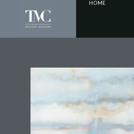
HOME
Sicurezza sul lavoro e 
condanna anche per l