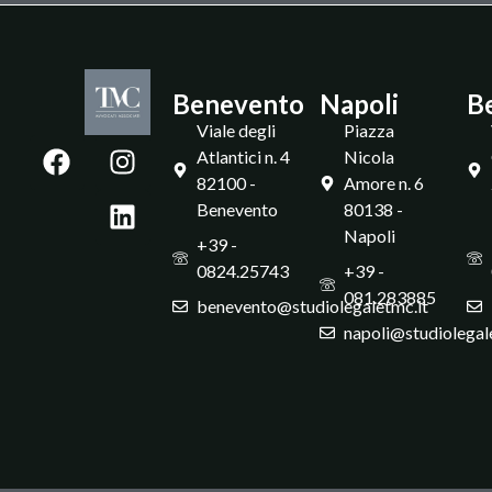
Benevento
Napoli
B
Viale degli
Piazza
Atlantici n. 4
Nicola
82100 -
Amore n. 6
Benevento
80138 -
Napoli
+39 -
0824.25743
+39 -
081.283885
benevento@studiolegaletmc.it
napoli@studiolegal