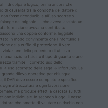
ofili di colpa è logico, prima ancora che
sso di causalità tra la condotta del datore di
non fosse riconducibile all’uso scorretto
ma falange del mignolo — che aveva lasciato un
ncata formazione avevano contribuito
ituiscono una doppia conforme, leggibile
ato in modo convincente che l’infortunio si
ione della cuffia di protezione. Il vero
 violazione della procedura di utilizzo
 menomazione fisica e il tipo di guanto erano
rezza tramite il corretto uso dello
e → uso scorretto della sega → infortunio. Le
i grande rilievo operativo per chiunque
ogo, il DVR deve essere completo e specifico:
e, ogni attrezzatura e ogni lavorazione
ormale, ma produce effetti a cascata su tutti
tezione individuale. In secondo luogo, il nesso
l datore che omette di valutare un rischio non