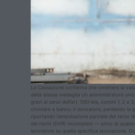
La Cassazione conferma che omettere la valuta
della stessa medaglia Un amministratore unico 
gravi ai sensi dell’art. 590-bis, commi 1, 2 e
circolare a banco: il lavoratore, perdendo la 
riportando l’amputazione parziale del terzo d
dei rischi (DVR) incompleto — privo di qualsia
lavoratore su quella specifica lavorazione. D