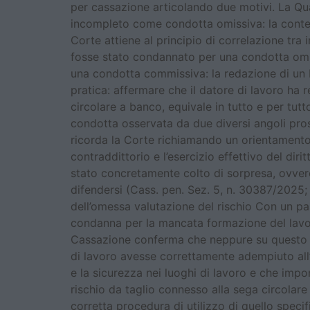
per cassazione articolando due motivi. La Qu
incompleto come condotta omissiva: la contes
Corte attiene al principio di correlazione tra
fosse stato condannato per una condotta omiss
una condotta commissiva: la redazione di un 
pratica: affermare che il datore di lavoro ha
circolare a banco, equivale in tutto e per tut
condotta osservata da due diversi angoli prosp
ricorda la Corte richiamando un orientamento 
contraddittorio e l’esercizio effettivo del dir
stato concretamente colto di sorpresa, ovvero
difendersi (Cass. pen. Sez. 5, n. 30387/2025
dell’omessa valutazione del rischio Con un pas
condanna per la mancata formazione del lavor
Cassazione conferma che neppure su questo pun
di lavoro avesse correttamente adempiuto all’o
e la sicurezza nei luoghi di lavoro e che impon
rischio da taglio connesso alla sega circolar
corretta procedura di utilizzo di quello spe