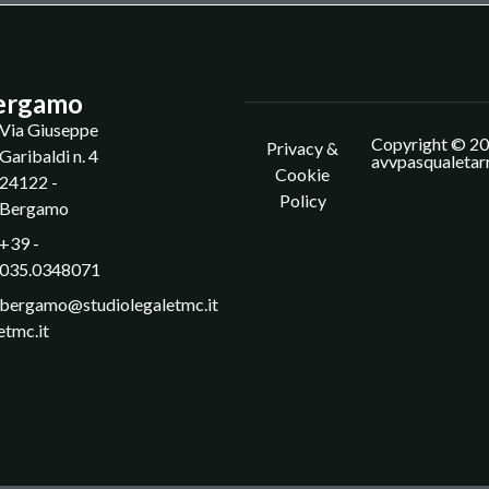
ergamo
Via Giuseppe
Copyright © 20
Privacy &
Garibaldi n. 4
avvpasqualetar
Cookie
24122 -
Policy
Bergamo
+39 -
035.0348071
bergamo@studiolegaletmc.it
etmc.it