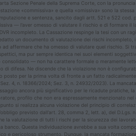
arta Sezione Penale della Suprema Corte, con la pronuncia n
tazione «commissiva» e quella «omissiva» sono la stessa c
 imputazione e sentenza, sancito dagli artt. 521 e 522 cod. 
iva — l’aver omesso di valutare il rischio e di formare il
DVR incompleto. La Cassazione respinge la tesi con un rag
 redatto un documento di valutazione dei rischi incompleto,
to ad affermare che ha omesso di valutare quel rischio. Si tr
ettici, ma pur sempre identica nei suoi elementi soggettivi 
consolidato — non ha carattere formale o meramente letteral
itto di difesa. Ne discende che la violazione non è configura
 posto per la prima volta di fronte a un fatto radicalmente
; Sez. 4, n. 18366/2024; Sez. 3, n. 24932/2023). La manca
saggio ancora più significativo per le ricadute pratiche, la 
atore, profilo che non era espressamente menzionato nel c
to si realizza alcuna violazione del principio di correlazi
bbligo previsto dall’art. 28, comma 2, lett. a), del D.Lgs. n
e la valutazione di tutti i rischi per la sicurezza dei lavora
e a banco. Questa individuazione avrebbe a sua volta comport
cifico e pericoloso strumento. Dunque, la mancata formazi