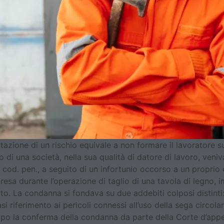
zione di un rischio equivale a non formare il lavoratore s
di una società, nella sua qualità di datore di lavoro, veniv
 3, cod. pen., a seguito di un infortunio occorso a un propr
presa durante l’operazione di taglio di una tavola di legno,
ito. La condanna si fondava su due addebiti colposi distint
si riferimento ai pericoli connessi all’uso della sega circ
opo la conferma della condanna da parte della Corte d’appel