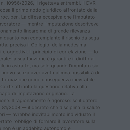
. 10956/2026, li rigettava entrambi. Il DVR
osa Il primo nodo giuridico affrontato dalla
proc. pen. La difesa eccepiva che l’imputato
 lavoratore — mentre l’imputazione descriveva
ionamento lineare ma di grande rilevanza
 in quanto non contemplante il rischio da sega
atta, precisa il Collegio, della medesima
e oggettivi. Il principio di correlazione — lo
e: la sua funzione è garantire il diritto al
bile in astratto, ma solo quando l’imputato sia
 nuovo senza aver avuto alcuna possibilità di
ta formazione come conseguenza inevitabile
Corte affronta la questione relativa alla
apo di imputazione originario. La
one. Il ragionamento è rigoroso: se il datore
. 81/2008 — il decreto che disciplina la salute
tori — avrebbe inevitabilmente individuato il
ato l’obbligo di formare il lavoratore sulla
one non è un addebito autonomo e