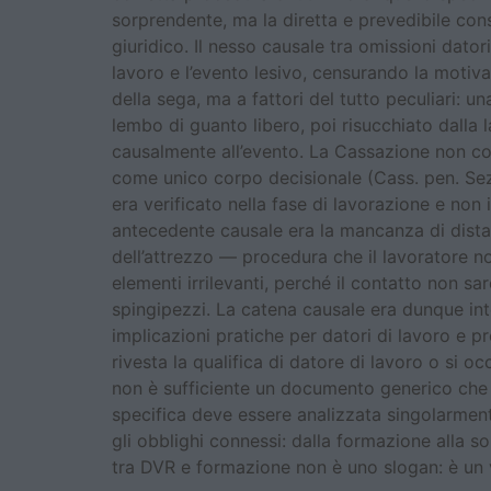
sorprendente, ma la diretta e prevedibile cons
giuridico. Il nesso causale tra omissioni dator
lavoro e l’evento lesivo, censurando la motiv
della sega, ma a fattori del tutto peculiari: 
lembo di guanto libero, poi risucchiato dall
causalmente all’evento. La Cassazione non co
come unico corpo decisionale (Cass. pen. Sez
era verificato nella fase di lavorazione e non
antecedente causale era la mancanza di distan
dell’attrezzo — procedura che il lavoratore 
elementi irrilevanti, perché il contatto non s
spingipezzi. La catena causale era dunque in
implicazioni pratiche per datori di lavoro e p
rivesta la qualifica di datore di lavoro o si o
non è sufficiente un documento generico che e
specifica deve essere analizzata singolarment
gli obblighi connessi: dalla formazione alla so
tra DVR e formazione non è uno slogan: è un v