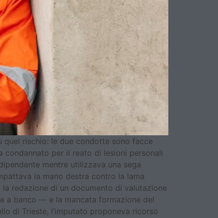
u quel rischio: le due condotte sono facce
a condannato per il reato di lesioni personali
io dipendente mentre utilizzava una sega
 impattava la mano destra contro la lama
i: la redazione di un documento di valutazione
olare a banco — e la mancata formazione del
lo di Trieste, l’imputato proponeva ricorso