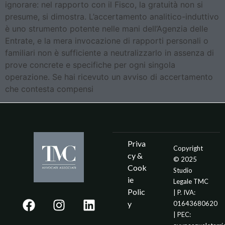
ignorare: nel rapporto con il Fisco, la gratuità non si
presume, si dimostra. L’accertamento analitico-induttivo
è uno strumento potente nelle mani dell’Agenzia delle
Entrate, e la mera invocazione di rapporti personali o
familiari non è sufficiente a neutralizzarlo in assenza di
prove concrete e specifiche per ogni singola
operazione. Se hai ricevuto un avviso di accertamento
che contesta compensi
Priva
Copyright
cy &
© 2025
Cook
Studio
ie
Legale TMC
Polic
| P. IVA:
y
01643680620
| PEC: