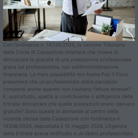
Con l’ordinanza n. 14338/2026, la Sezione Tributaria
della Corte di Cassazione chiarisce che l’onere di
dimostrare la gratuità di una prestazione professionale
grava sul professionista, non sull’Amministrazione
finanziaria. La mera plausibilità non basta Può il Fisco
presumere che un professionista abbia percepito
compensi anche quando non risultano fatture emesse?
E, soprattutto, spetta al contribuente o all’Agenzia delle
Entrate dimostrare che quelle prestazioni erano davvero
gratuite? Sono queste le domande al centro della
vicenda decisa dalla Cassazione con l’ordinanza n.
14338/2026, depositata il 15 maggio 2026. L’Agenzia
delle Entrate aveva notificato a un libero professionista