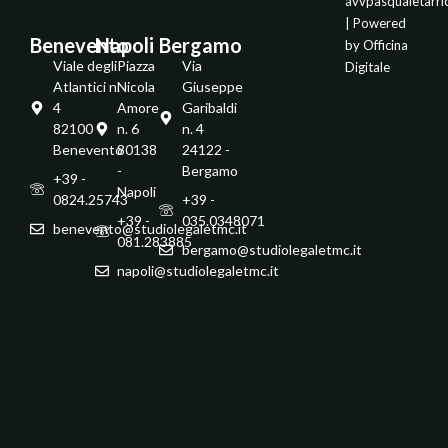
avvpasqualetarr
| Powered
Benevento
Napoli
Bergamo
by
Officina
Viale degli
Piazza
Via
Digitale
Atlantici n.
Nicola
Giuseppe
4
Amore
Garibaldi
82100 -
n. 6
n. 4
Benevento
80138
24122 -
-
Bergamo
+39 -
Napoli
0824.25743
+39 -
+39 -
035.0348071
benevento@studiolegaletmc.it
081.283885
bergamo@studiolegaletmc.it
napoli@studiolegaletmc.it