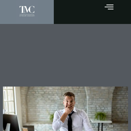
Prestazioni professionali
senza fattura: chi deve
provare la gratuità? La
Cassazione ribadisce le
regole