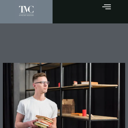
Il Proprietario Può Entrare
nella Stanza che Hai
Affittato? La Legge è Chiara