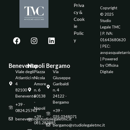
Priva
Copyright
cy &
© 2025
Cook
Studio
ie
Legale TMC
Polic
| P. IVA:
y
01643680620
| PEC:
avvpasqualetarr
| Powered
Benevento
Napoli
Bergamo
by
Officina
Viale degli
Piazza
Via
Digitale
Atlantici n.
Nicola
Giuseppe
4
Amore
Garibaldi
82100 -
n. 6
n. 4
Benevento
80138
24122 -
-
Bergamo
+39 -
Napoli
0824.25743
+39 -
+39 -
035.0348071
benevento@studiolegaletmc.it
081.283885
bergamo@studiolegaletmc.it