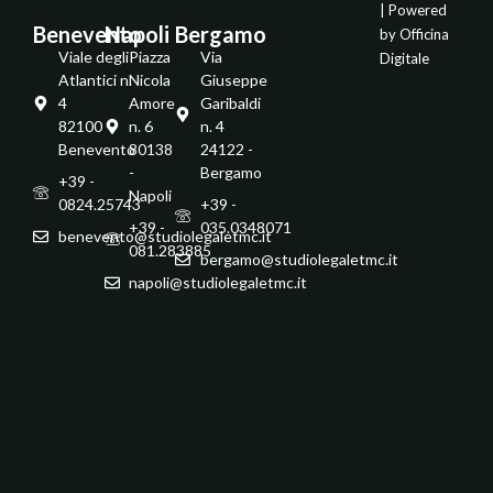
| Powered
Benevento
Napoli
Bergamo
by
Officina
Viale degli
Piazza
Via
Digitale
Atlantici n.
Nicola
Giuseppe
4
Amore
Garibaldi
82100 -
n. 6
n. 4
Benevento
80138
24122 -
-
Bergamo
+39 -
Napoli
0824.25743
+39 -
+39 -
035.0348071
benevento@studiolegaletmc.it
081.283885
bergamo@studiolegaletmc.it
napoli@studiolegaletmc.it