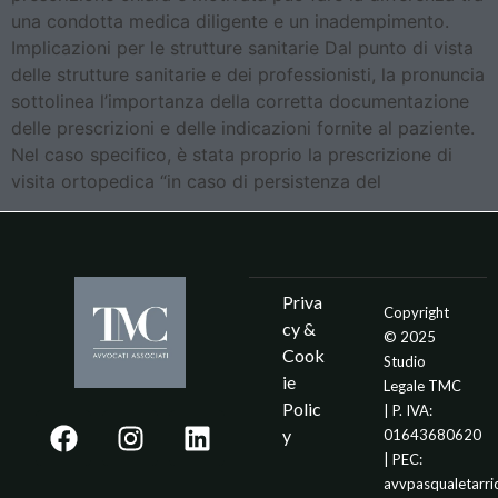
una condotta medica diligente e un inadempimento.
Implicazioni per le strutture sanitarie Dal punto di vista
delle strutture sanitarie e dei professionisti, la pronuncia
sottolinea l’importanza della corretta documentazione
delle prescrizioni e delle indicazioni fornite al paziente.
Nel caso specifico, è stata proprio la prescrizione di
visita ortopedica “in caso di persistenza del
Priva
Copyright
cy &
© 2025
Cook
Studio
ie
Legale TMC
Polic
| P. IVA:
y
01643680620
| PEC:
avvpasqualetarr