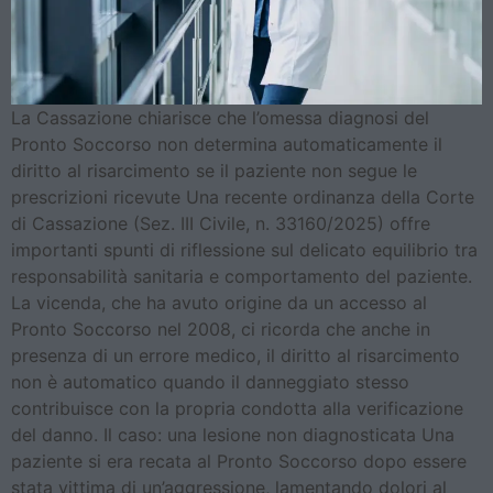
La Cassazione chiarisce che l’omessa diagnosi del
Pronto Soccorso non determina automaticamente il
diritto al risarcimento se il paziente non segue le
prescrizioni ricevute Una recente ordinanza della Corte
di Cassazione (Sez. III Civile, n. 33160/2025) offre
importanti spunti di riflessione sul delicato equilibrio tra
responsabilità sanitaria e comportamento del paziente.
La vicenda, che ha avuto origine da un accesso al
Pronto Soccorso nel 2008, ci ricorda che anche in
presenza di un errore medico, il diritto al risarcimento
non è automatico quando il danneggiato stesso
contribuisce con la propria condotta alla verificazione
del danno. Il caso: una lesione non diagnosticata Una
paziente si era recata al Pronto Soccorso dopo essere
stata vittima di un’aggressione, lamentando dolori al