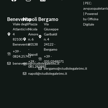
| PEC:
avvpasqualetarr
| Powered
Benevento
Napoli
Bergamo
by
Officina
Viale degli
Piazza
Via
Digitale
Atlantici n.
Nicola
Giuseppe
4
Amore
Garibaldi
82100 -
n. 6
n. 4
Benevento
80138
24122 -
-
Bergamo
+39 -
Napoli
0824.25743
+39 -
+39 -
035.0348071
benevento@studiolegaletmc.it
081.283885
bergamo@studiolegaletmc.it
napoli@studiolegaletmc.it