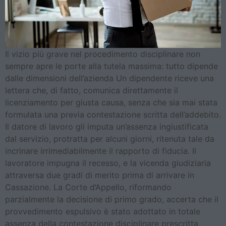
Il vizio più grave nel procedimento disciplinare non
sempre apre le porte alla tutela massima: tutto dipende
dalle dimensioni dell’azienda Un dipendente riceve una
lettera che, di fatto, comunica direttamente il
licenziamento per giusta causa, senza che sia mai stata
formulata una previa contestazione scritta dell’addebito.
Il datore di lavoro gli imputa un’assenza ingiustificata
dal servizio, protratta per alcuni giorni, ritenuta tale da
incrinare irrimediabilmente il rapporto di fiducia. Il
lavoratore impugna il recesso, e la vicenda giudiziaria
attraversa due gradi di merito prima di arrivare in
Cassazione. La Corte d’Appello, riformando
parzialmente la decisione di primo grado, accerta che il
provvedimento espulsivo è stato adottato in totale
assenza della contestazione disciplinare prescritta