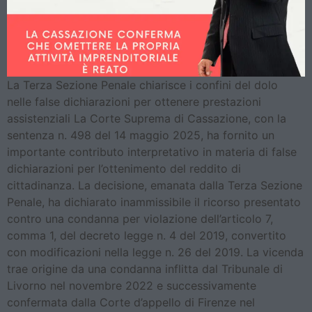
La Terza Sezione Penale chiarisce i confini del dolo
nelle false dichiarazioni per ottenere prestazioni
assistenziali La Corte Suprema di Cassazione, con la
sentenza n. 498 del 14 maggio 2025, ha fornito un
importante contributo interpretativo in materia di false
dichiarazioni per l’ottenimento del reddito di
cittadinanza. La decisione, emanata dalla Terza Sezione
Penale, ha dichiarato inammissibile il ricorso presentato
contro una condanna per violazione dell’articolo 7,
comma 1, del decreto legge n. 4 del 2019, convertito
con modificazioni nella legge n. 26 del 2019. La vicenda
trae origine da una condanna inflitta dal Tribunale di
Livorno nel novembre 2022 e successivamente
confermata dalla Corte d’appello di Firenze nel