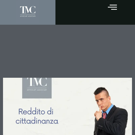
Reddito di cittadinanza: la
Cassazione conferma che
omettere la propria attività
imprenditoriale è reato