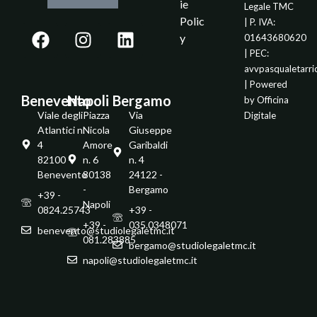
ie
Legale TMC
Polic
| P. IVA:
y
01643680620
| PEC:
avvpasqualetarr
| Powered
Benevento
Napoli
Bergamo
by
Officina
Viale degli
Piazza
Via
Digitale
Atlantici n.
Nicola
Giuseppe
4
Amore
Garibaldi
82100 -
n. 6
n. 4
Benevento
80138
24122 -
-
Bergamo
+39 -
Napoli
0824.25743
+39 -
+39 -
035.0348071
benevento@studiolegaletmc.it
081.283885
bergamo@studiolegaletmc.it
napoli@studiolegaletmc.it