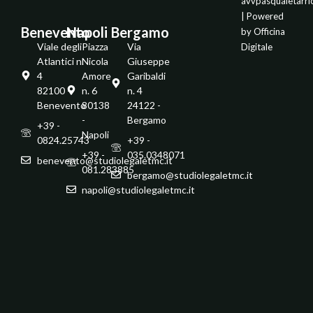
avvpasqualetarr
| Powered
Benevento
Napoli
Bergamo
by
Officina
Viale degli
Piazza
Via
Digitale
Atlantici n.
Nicola
Giuseppe
4
Amore
Garibaldi
82100 -
n. 6
n. 4
Benevento
80138
24122 -
-
Bergamo
+39 -
Napoli
0824.25743
+39 -
+39 -
035.0348071
benevento@studiolegaletmc.it
081.283885
bergamo@studiolegaletmc.it
napoli@studiolegaletmc.it