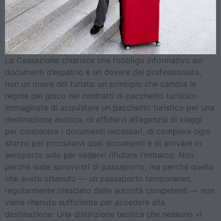
La Cassazione chiarisce che l’obbligo informativo sui
documenti d’espatrio è un dovere del professionista,
non un onere del turista: un principio che cambia le
regole del gioco nei contratti di pacchetto turistico
Immaginate di acquistare un pacchetto turistico per una
destinazione esotica, di affidarvi all’agenzia di viaggi
per conoscere i documenti necessari, di compiere ogni
sforzo per procurarvi quei documenti e di arrivare in
aeroporto solo per vedervi rifiutare l’imbarco. Non
perché siate sprovvisti di passaporto, ma perché quello
che avete ottenuto — un passaporto temporaneo,
regolarmente rilasciato dalle autorità competenti — non
viene ritenuto sufficiente per accedere alla
destinazione. Una distinzione tecnica che nessuno vi