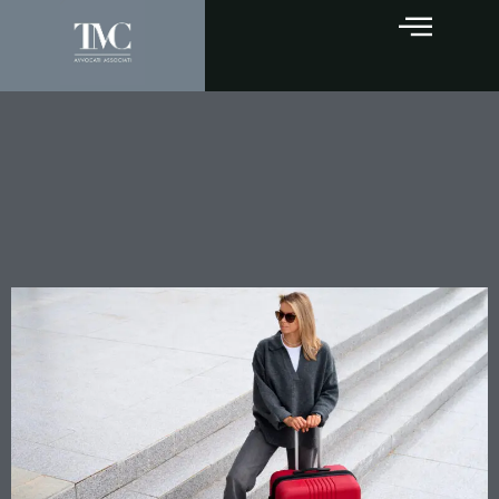
Vacanza rovinata per
mancanza di informazioni: il
tour operator risponde
sempre