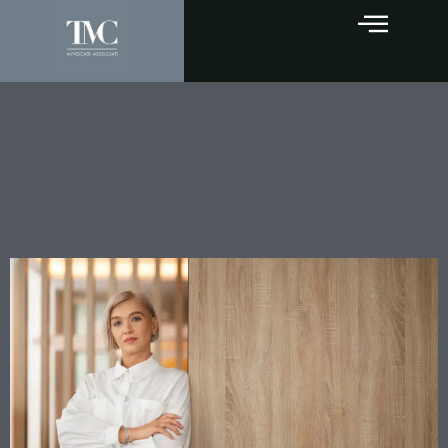
Il compenso dell’avvocato e
la prescrizione presuntiva:
cosa succede se il cliente
dice di aver già pagato?