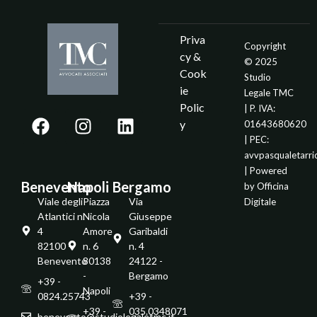
Priva
Copyright
cy &
© 2025
Cook
Studio
ie
Legale TMC
Polic
| P. IVA:
y
01643680620
| PEC:
avvpasqualetarr
| Powered
Benevento
Napoli
Bergamo
by
Officina
Viale degli
Piazza
Via
Digitale
Atlantici n.
Nicola
Giuseppe
4
Amore
Garibaldi
82100 -
n. 6
n. 4
Benevento
80138
24122 -
-
Bergamo
+39 -
Napoli
0824.25743
+39 -
+39 -
035.0348071
benevento@studiolegaletmc.it